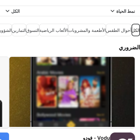
نمط الحياة
الكل
الكل
أحوال الطقس
الأطعمة والمشروبات
الألعاب الرياضية
التسوق
التمارين
الشؤون
الضروري
Vodu - فودو