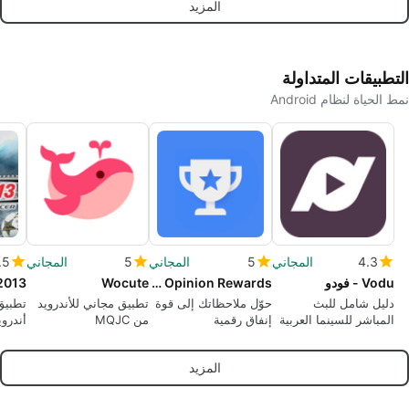
المزيد
التطبيقات المتداولة
نمط الحياة لنظام Android
4.3
المجاني
5
المجاني
5
المجاني
.5
Vodu - فودو
Google Opinion Rewards
Wocute
2013
دليل شامل للبث
حوّل ملاحظاتك إلى قوة
تطبيق مجاني للأندرويد
تطبيق
المباشر للسينما العربية
إنفاق رقمية
من MQJC
أندرو
Technology.
أنطون
المزيد