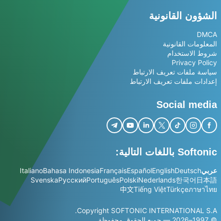
الشؤون القانونية
DMCA
المعلومات القانونية
شروط الاستخدام
Privacy Policy
سياسة ملفات تعريف الارتباط
إعدادات ملفات تعريف الارتباط
Social media
Softonic باللغات التالية:
عربي
Deutsch
English
Español
Français
Bahasa Indonesia
Italiano
Svenska
Русский
Português
Polski
Nederlands
한국어
日本語
中文
Tiếng Việt
Türkçe
ภาษาไทย
Copyright SOFTONIC INTERNATIONAL S.A.
© 1997–2026 — جميع الحقوق محفوظة