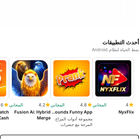
أحدث التطبيقات
نمط الحياة لنظام Android
4
المجاني
4.8
المجاني
4.2
المجاني
.6
atch
Fusion Ai: Hybrid
Brrap Prank Sounds Funny App
NyxFlix
Cash
Merge
مجموعة أدوات المزاح
المرحة مع حشرات
الواقع المعزز والمحاكاة
الواقعية