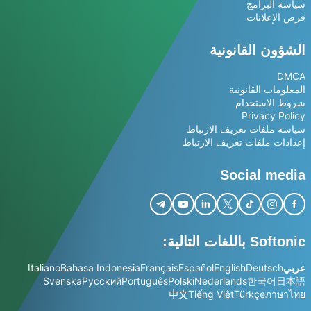
سياسة البرامج
فرص الإعلانات
الشؤون القانونية
DMCA
المعلومات القانونية
شروط الاستخدام
Privacy Policy
سياسة ملفات تعريف الارتباط
إعدادات ملفات تعريف الارتباط
Social media
Softonic باللغات التالية:
عربي
Deutsch
English
Español
Français
Bahasa Indonesia
Italiano
Svenska
Русский
Português
Polski
Nederlands
한국어
日本語
中文
Tiếng Việt
Türkçe
ภาษาไทย