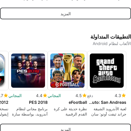
الكتل، المحمول لأندرويد
سخرية RPG كسولة
المزيد
التطبيقات المتداولة
الألعاب لنظام Android
4.3
دفع
4.5
المجاني
4.4
المجاني
.7
2012
PES 2018
eFootball
Grand Theft Auto: San Andreas
لعبة الأندرويد الشيقة
نظرة حديثة على كرة
برنامج مجاني لنظام
نسخة 
جراند ثيفت أوتو: سان
القدم الرقمية
أندرويد، بواسطة سارة
إيفول
اندرياس
ديفيرتيس.
2012
المزيد