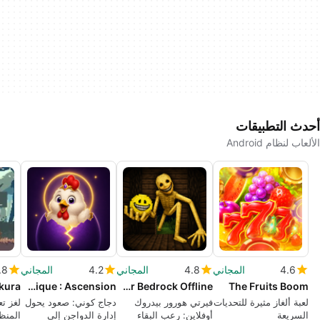
أحدث التطبيقات
الألعاب لنظام Android
4.6
المجاني
4.8
المجاني
4.2
المجاني
.8
kura
Poulet Cosmique : Ascension
Verity Horor Bedrock Offline
The Fruits Boom
لعبة ألغاز مثيرة للتحديات
فيرتي هورور بيدروك
دجاج كوني: صعود يحول
لغز ت
السريعة
أوفلاين: رعب البقاء
إدارة الدواجن إلى
المنظ