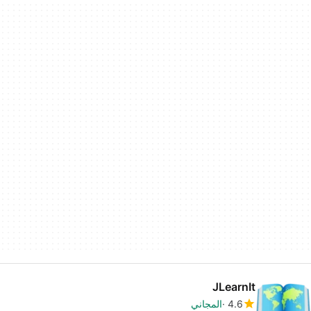
JLearnIt
4.6
المجاني