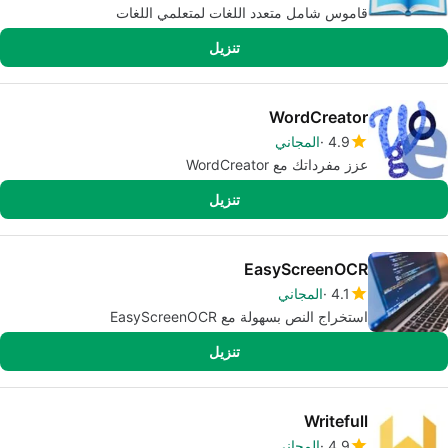
قاموس شامل متعدد اللغات لمتعلمي اللغات
تنزيل
WordCreator
4.9
المجاني
عزز مفرداتك مع WordCreator
تنزيل
EasyScreenOCR
4.1
المجاني
استخراج النص بسهولة مع EasyScreenOCR
تنزيل
Writefull
4.9
المجاني