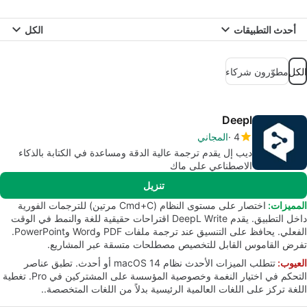
أحدث التطبيقات
الكل
الكل
مطوّرون شركاء
Deepl
4
المجاني
ديب إل يقدم ترجمة عالية الدقة ومساعدة في الكتابة بالذكاء
الاصطناعي على ماك
تنزيل
المميزات:
اختصار على مستوى النظام (Cmd+C مرتين) للترجمات الفورية
داخل التطبيق. يقدم DeepL Write اقتراحات حقيقية للغة والنمط في الوقت
الفعلي. يحافظ على التنسيق عند ترجمة ملفات PDF وWord وPowerPoint.
تفرض القاموس القابل للتخصيص مصطلحات متسقة عبر المشاريع.
العيوب:
تتطلب الميزات الأحدث نظام macOS 14 أو أحدث. تطبق عناصر
التحكم في اختيار النغمة وخصوصية المؤسسة على المشتركين في Pro. تغطية
اللغة تركز على اللغات العالمية الرئيسية بدلاً من اللغات المتخصصة..