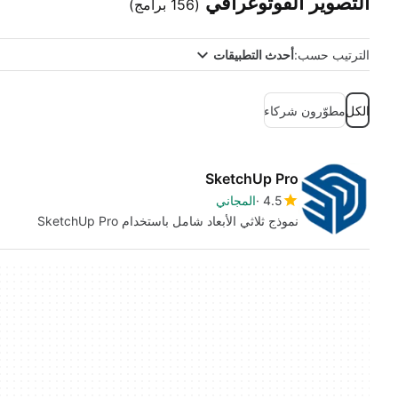
التصوير الفوتوغرافي
(156 برامج)
الترتيب حسب:
أحدث التطبيقات
الكل
مطوّرون شركاء
SketchUp Pro
4.5
المجاني
نموذج ثلاثي الأبعاد شامل باستخدام SketchUp Pro