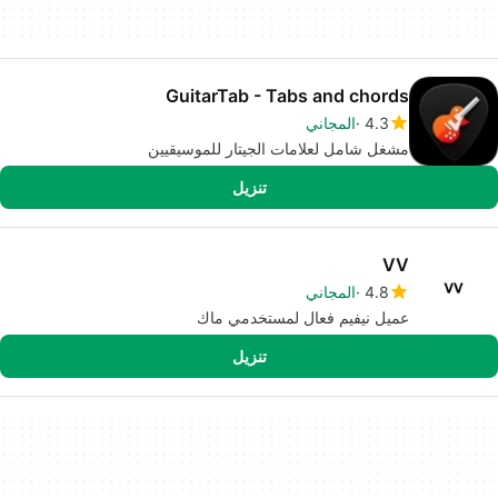
GuitarTab - Tabs and chords
4.3
المجاني
مشغل شامل لعلامات الجيتار للموسيقيين
تنزيل
VV
4.8
المجاني
عميل نيفيم فعال لمستخدمي ماك
تنزيل