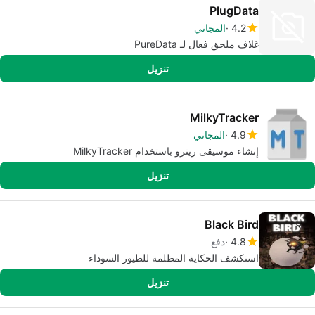
PlugData
4.2
المجاني
غلاف ملحق فعال لـ PureData
تنزيل
MilkyTracker
4.9
المجاني
إنشاء موسيقى ريترو باستخدام MilkyTracker
تنزيل
Black Bird
4.8
دفع
استكشف الحكاية المظلمة للطيور السوداء
تنزيل