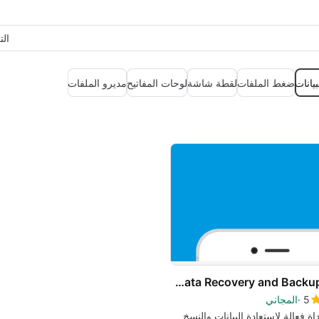
ال
يانات
ضغط الملفات
لقطة شاشة
لوحات المفاتيح
مديرو الملفات
Recover - Data Recovery and Backup
5
المجاني
داة فعالة لاستعادة البيانات والنسخ