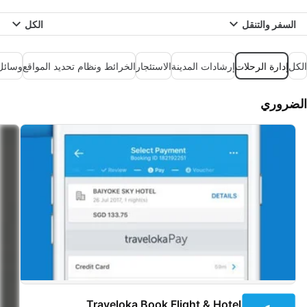
السفر والتنقل
الكل
الكل
إدارة الرحلات
إرشادات المدينة
الاستئجار
الخرائط ونظام تحديد المواقع
وسائل 
الضروري
Traveloka Book Flight & Hotel