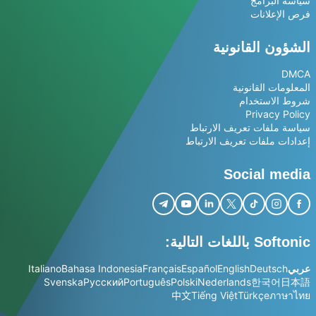
سياسة البرامج
فرص الإعلانات
الشؤون القانونية
DMCA
المعلومات القانونية
شروط الاستخدام
Privacy Policy
سياسة ملفات تعريف الارتباط
إعدادات ملفات تعريف الارتباط
Social media
Softonic باللغات التالية:
عربي
Deutsch
English
Español
Français
Bahasa Indonesia
Italiano
Svenska
Русский
Português
Polski
Nederlands
한국어
日本語
中文
Tiếng Việt
Türkçe
ภาษาไทย