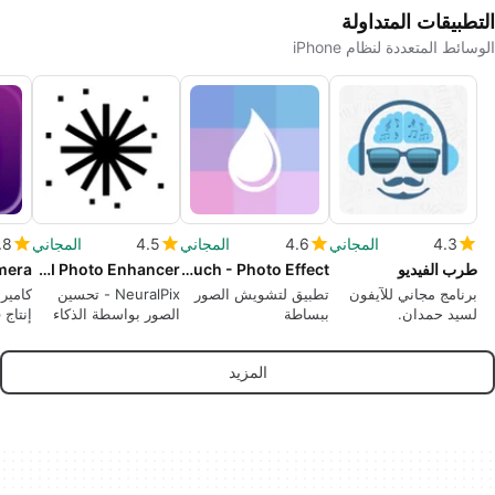
التطبيقات المتداولة
الوسائط المتعددة لنظام iPhone
4.3
المجاني
4.6
المجاني
4.5
المجاني
.8
طرب الفيديو
Blurry Touch - Photo Effect
NeuralPix - AI Photo Enhancer
mera
برنامج مجاني للآيفون
تطبيق لتشويش الصور
NeuralPix - تحسين
لسيد حمدان.
ببساطة
الصور بواسطة الذكاء
إنتاج 
الاصطناعي
المزيد