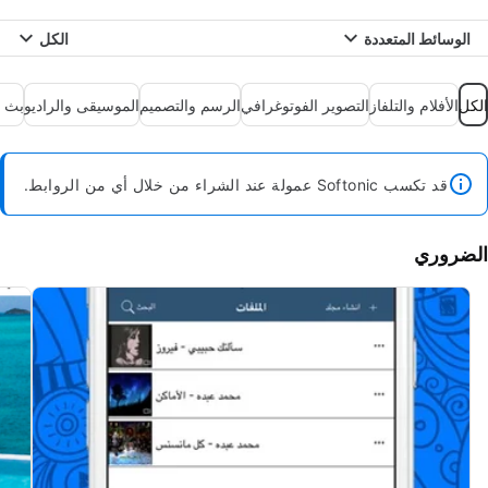
الوسائط المتعددة
الكل
الكل
الأفلام والتلفاز
التصوير الفوتوغرافي
الرسم والتصميم
الموسيقى والراديو
بث م
قد تكسب Softonic عمولة عند الشراء من خلال أي من الروابط.
الضروري