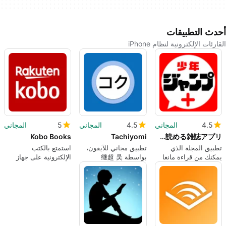
أحدث التطبيقات
القارئات الإلكترونية لنظام iPhone
4.5
المجاني
4.5
المجاني
5
المجاني
Kobo Books
Tachiyomi
少年ジャンプ 人気漫画が読める雑誌アプリ
تطبيق المجلة الذي
تطبيق مجاني للآيفون،
استمتع بالكتب
يمكنك من قراءة مانغا
بواسطة 继超 吴
الإلكترونية على جهاز
شونين جمب الشهيرة
iPhone الخاص بك