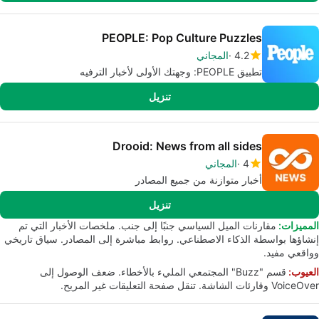
PEOPLE: Pop Culture Puzzles
4.2
المجاني
تطبيق PEOPLE: وجهتك الأولى لأخبار الترفيه
تنزيل
Drooid: News from all sides
4
المجاني
أخبار متوازنة من جميع المصادر
تنزيل
المميزات:
مقارنات الميل السياسي جنبًا إلى جنب. ملخصات الأخبار التي تم
إنشاؤها بواسطة الذكاء الاصطناعي. روابط مباشرة إلى المصادر. سياق تاريخي
وواقعي مفيد.
العيوب:
قسم "Buzz" المجتمعي المليء بالأخطاء. ضعف الوصول إلى
VoiceOver وقارئات الشاشة. تنقل صفحة التعليقات غير المريح.