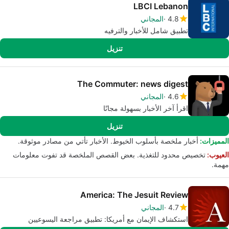
LBCI Lebanon
4.8
المجاني
تطبيق شامل للأخبار والترفيه
تنزيل
The Commuter: news digest
4.6
المجاني
اقرأ آخر الأخبار بسهولة مجانًا
تنزيل
المميزات:
أخبار ملخصة بأسلوب الخيوط. الأخبار تأتي من مصادر موثوقة.
العيوب:
تخصيص محدود للتغذية. بعض القصص الملخصة قد تفوت معلومات
مهمة.
America: The Jesuit Review
4.7
المجاني
استكشاف الإيمان مع أمريكا: تطبيق مراجعة اليسوعيين