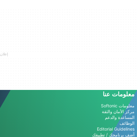
معلومات عنا
معلومات Softonic
مركز الأمان والثقة
المساعدة والدعم
الوظائف
Editorial Guidelines
أضف برنامجك / تطبيقك