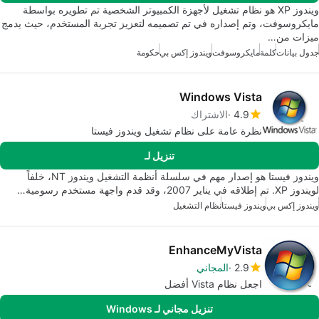
ويندوز XP هو نظام تشغيل لأجهزة الكمبيوتر الشخصية تم تطويره بواسطة
مايكروسوفت، وتم إصداره في تم تصميمه لتعزيز تجربة المستخدم، حيث يدمج
ميزات من…
جدول بيانات
كلمة
مايكروسوفت
ويندوز إكس بي
حكومة
Windows Vista
4.9
الاشتراك
نظرة عامة على نظام تشغيل ويندوز فيستا
تنزيل لـ
ويندوز فيستا هو إصدار مهم في سلسلة أنظمة التشغيل ويندوز NT، خلفاً
لويندوز XP. تم إطلاقه في يناير 2007، وقد قدم واجهة مستخدم رسومية…
ويندوز إكس بي
ويندوز فيستا
نظام التشغيل
EnhanceMyVista
2.9
المجاني
اجعل نظام Vista أفضل
تنزيل مجاني لـ Windows