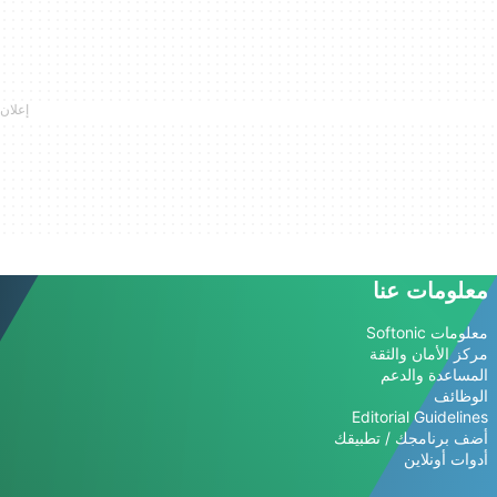
معلومات عنا
معلومات Softonic
مركز الأمان والثقة
المساعدة والدعم
الوظائف
Editorial Guidelines
أضف برنامجك / تطبيقك
أدوات أونلاين