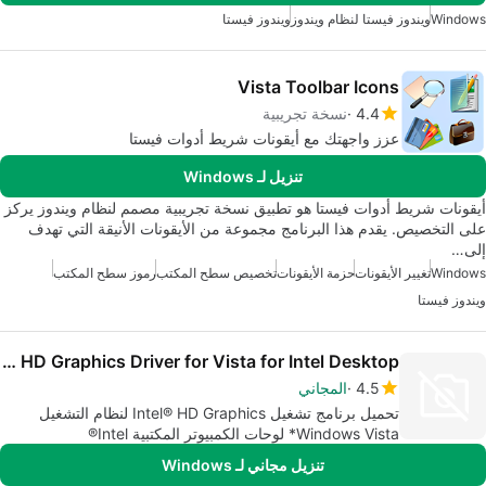
Windows
ويندوز فيستا لنظام ويندوز
ويندوز فيستا
Vista Toolbar Icons
4.4
نسخة تجريبية
عزز واجهتك مع أيقونات شريط أدوات فيستا
تنزيل لـ Windows
أيقونات شريط أدوات فيستا هو تطبيق نسخة تجريبية مصمم لنظام ويندوز يركز
على التخصيص. يقدم هذا البرنامج مجموعة من الأيقونات الأنيقة التي تهدف
إلى…
Windows
تغيير الأيقونات
حزمة الأيقونات
تخصيص سطح المكتب
رموز سطح المكتب
ويندوز فيستا
Intel HD Graphics Driver for Vista for Intel Desktop
4.5
المجاني
تحميل برنامج تشغيل Intel® HD Graphics لنظام التشغيل
Windows Vista* لوحات الكمبيوتر المكتبية Intel®
تنزيل مجاني لـ Windows