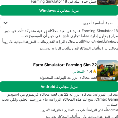
عيش حياة البلد في Farming Simulator 18
تنزيل مجاني لـ Windows
أنظمة أساسية أخرى
Farming Simulator 18 عبارة عن لعبة محاكاة زراعية متحركة تأخذ فيها دور
مزارع يحاول إدارة نشاط تجاري ناجح. في حين أن الموضوع قد…
Windows
Android
iPhone
ألعاب محاكاة الزراعة للأندرويد
ألعاب المزرعة المجانية للأندرويد
محاكي الزراعة
ألعاب المحاكاة لأندرويد
ألعاب الزراعة للأندرويد
Farm Simulator: Farming Sim 22
4.4
المجاني
لعبة محاكاة الزراعة للهواتف المحمولة
تنزيل مجاني لـ Android
محاكي المزرعة: محاكاة الزراعة 22 هي لعبة محاكاة فريميوم من استوديو
Climax Game. تتيح لك هذه المحاكاة الزراعية بناء مزرعتك الحلم، ولكن يجب
عليك…
Android
محاكي الزراعة
ألعاب محاكاة الزراعة
الزراعة لأندرويد
ألعاب المحاكاة للأندرويد
ألعاب المزرعة المجانية للأندرويد