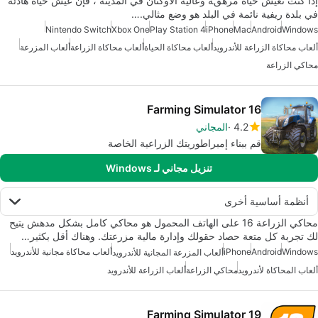
إذا كنت تعيش حياة مرهقة وعالية الأوكتان في المدينة ، فإن عيش حياة هادئة
في بلدة ريفية نائمة في البلد هو وضع مثالي.…
Nintendo Switch
Xbox One
Play Station 4
iPhone
Mac
Android
Windows
ألعاب محاكاة الزراعة للأندرويد
ألعاب محاكاة الحياة
ألعاب محاكاة الزراعة
ألعاب المزرعة
محاكي الزراعة
Farming Simulator 16
4.2
المجاني
قم ببناء إمبراطوريتك الزراعية الخاصة
تنزيل مجاني لـ Windows
أنظمة أساسية أخرى
محاكي الزراعة 16 على الهاتف المحمول هو محاكي كامل بشكل مدهش يتيح
لك تجربة كل متعة حصاد حقولك وإدارة مالية مزرعتك. وهناك أقل بكثير…
Windows
Android
iPhone
ألعاب محاكاة مجانية للأندرويد
ألعاب المزرعة المجانية للأندرويد
ألعاب المحاكاة لأندرويد
محاكي الزراعة
ألعاب الزراعة للأندرويد
Farming Simulator 19