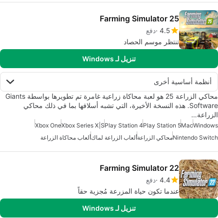
Farming Simulator 25
4.5
دفع
تنتظر موسم الحصاد
تنزيل لـ Windows
أنظمة أساسية أخرى
محاكي الزراعة 25 هو لعبة محاكاة زراعية غامرة تم تطويرها بواسطة Giants
Software. هذه النسخة الأخيرة، التي تشبه أسلافها بما في ذلك محاكي
الزراعة…
Xbox One
Xbox Series X|S
Play Station 4
Play Station 5
Mac
Windows
Nintendo Switch
محاكي الزراعة
ألعاب الزراعة لماك
ألعاب محاكاة الزراعة
Farming Simulator 22
4.4
دفع
عندما تكون حياة المزرعة مُجزية حقاً
تنزيل لـ Windows