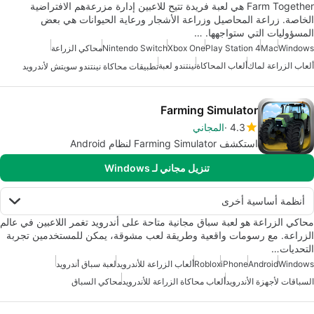
Farm Together هي لعبة فريدة تتيح للاعبين إدارة مزرعةهم الافتراضية
الخاصة. زراعة المحاصيل وزراعة الأشجار ورعاية الحيوانات هي بعض
المسؤوليات التي ستواجهها. …
Windows
Mac
Play Station 4
Xbox One
Nintendo Switch
محاكي الزراعة
ألعاب الزراعة لماك
ألعاب المحاكاة
نينتندو لعبة
تطبيقات محاكاة نينتندو سويتش لأندرويد
Farming Simulator
4.3
المجاني
استكشف Farming Simulator لنظام Android
تنزيل مجاني لـ Windows
أنظمة أساسية أخرى
محاكي الزراعة هو لعبة سباق مجانية متاحة على أندرويد تغمر اللاعبين في عالم
الزراعة. مع رسومات واقعية وطريقة لعب مشوقة، يمكن للمستخدمين تجربة
التحديات…
Windows
Android
iPhone
Roblox
ألعاب الزراعة للأندرويد
لعبة سباق أندرويد
السباقات لأجهزة الأندرويد
ألعاب محاكاة الزراعة للأندرويد
محاكي السباق