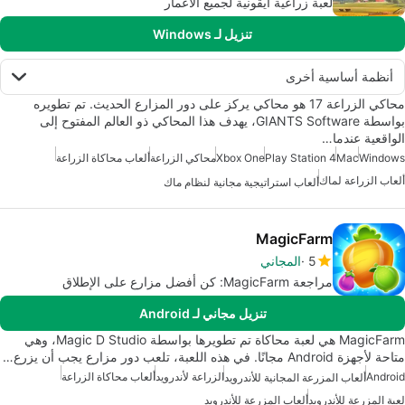
لعبة زراعية أيقونية لجميع الأعمار
تنزيل لـ Windows
أنظمة أساسية أخرى
محاكي الزراعة 17 هو محاكي يركز على دور المزارع الحديث. تم تطويره
بواسطة GIANTS Software، يهدف هذا المحاكي ذو العالم المفتوح إلى
الواقعية عندما…
Windows
Mac
Play Station 4
Xbox One
محاكي الزراعة
ألعاب محاكاة الزراعة
ألعاب الزراعة لماك
ألعاب استراتيجية مجانية لنظام ماك
MagicFarm
5
المجاني
مراجعة MagicFarm: كن أفضل مزارع على الإطلاق
تنزيل مجاني لـ Android
MagicFarm هي لعبة محاكاة تم تطويرها بواسطة Magic D Studio، وهي
متاحة لأجهزة Android مجانًا. في هذه اللعبة، تلعب دور مزارع يجب أن يزرع…
Android
الزراعة لأندرويد
ألعاب محاكاة الزراعة
ألعاب المزرعة المجانية للأندرويد
لعبة المزرعة للأندرويد
ألعاب المزرعة للأندرويد