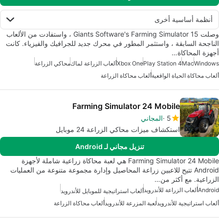
أنظمة أساسية أخرى
وصلت Giants Software's Farming Simulator 15 ، واستفادت من الألعاب
الناجحة السابقة ، واستثمر المطور في محرك جديد للجرافيك والفيزياء. كانت
أجهزة المحاكاة…
Windows
Mac
Play Station 4
Xbox One
ألعاب الزراعة لماك
محاكي الزراعة
ألعاب محاكاة الحياة الواقعية
ألعاب محاكاة الزراعة
Farming Simulator 24 Mobile
5
المجاني
استكشاف ميزات محاكي الزراعة 24 موبايل
تنزيل مجاني لـ Android
Farming Simulator 24 Mobile هي لعبة محاكاة زراعية شاملة لأجهزة
Android تتيح للاعبين زراعة المحاصيل وإدارة مجموعة متنوعة من العمليات
الزراعية. مع أكثر من…
Android
ألعاب الزراعة للأندرويد
ألعاب استراتيجية للموبايل للأندرويد
ألعاب استراتيجية للأندرويد
لعبة المزرعة للأندرويد
ألعاب محاكاة الزراعة