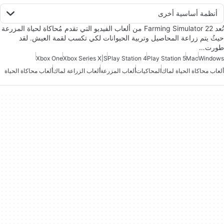
أنظمة أساسية أخرى
تُعد Farming Simulator 22 من ألعاب الفيديو التي تقدم مُحاكاة لحياة المزرعة
حيثُ يتم زراعة المحاصيل وتربية الحيوانات لكي تكسب لقمة العيش. لقد
طورت…
Xbox One
Xbox Series X|S
Play Station 4
Play Station 5
Mac
Windows
ألعاب محاكاة الحياة لماك
المحاكيات
ألعاب المزرعة
ألعاب الزراعة لماك
ألعاب محاكاة الحياة