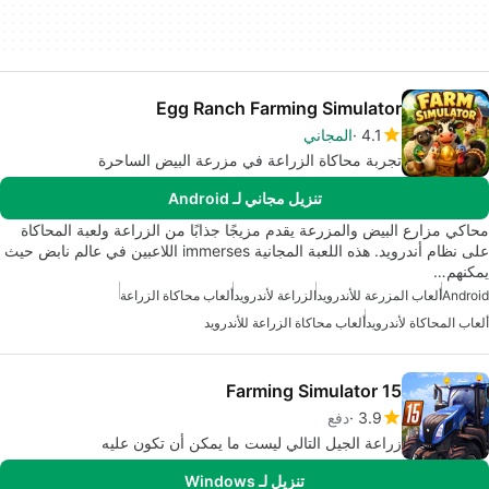
Egg Ranch Farming Simulator
4.1
المجاني
تجربة محاكاة الزراعة في مزرعة البيض الساحرة
تنزيل مجاني لـ Android
محاكي مزارع البيض والمزرعة يقدم مزيجًا جذابًا من الزراعة ولعبة المحاكاة
على نظام أندرويد. هذه اللعبة المجانية immerses اللاعبين في عالم نابض حيث
يمكنهم…
Android
ألعاب المزرعة للأندرويد
الزراعة لأندرويد
ألعاب محاكاة الزراعة
ألعاب المحاكاة لأندرويد
ألعاب محاكاة الزراعة للأندرويد
Farming Simulator 15
3.9
دفع
زراعة الجيل التالي ليست ما يمكن أن تكون عليه
تنزيل لـ Windows