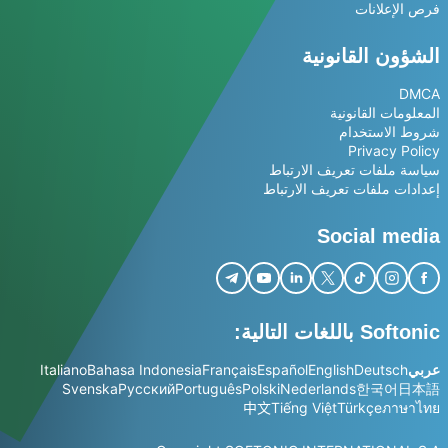
فرص الإعلانات
الشؤون القانونية
DMCA
المعلومات القانونية
شروط الاستخدام
Privacy Policy
سياسة ملفات تعريف الارتباط
إعدادات ملفات تعريف الارتباط
Social media
Softonic باللغات التالية:
عربي
Deutsch
English
Español
Français
Bahasa Indonesia
Italiano
Svenska
Русский
Português
Polski
Nederlands
한국어
日本語
中文
Tiếng Việt
Türkçe
ภาษาไทย