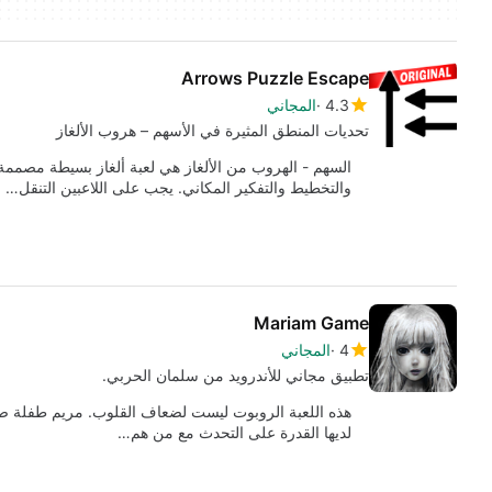
Arrows Puzzle Escape
4.3
المجاني
تحديات المنطق المثيرة في الأسهم – هروب الألغاز
السهم - الهروب من الألغاز هي لعبة ألغاز بسيطة مصممة
والتخطيط والتفكير المكاني. يجب على اللاعبين التنقل…
Mariam Game
4
المجاني
تطبيق مجاني للأندرويد من سلمان الحربي.
هذه اللعبة الروبوت ليست لضعاف القلوب. مريم طفلة ص
لديها القدرة على التحدث مع من هم…