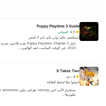
Poppy Playtime 3 Guide
4.5
المجاني
استكشف عالم بوبّي بلاي تايم 3 المثير
2023، في الوقت المناسب لعيد الهالوين،…
It Takes Two
4
دفع
اعملوا معًا لحفظ العلاقة
يستغ
تطويرها…