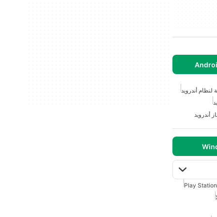
ة لنظام أندرويد
د
از أندرويد
Play Station