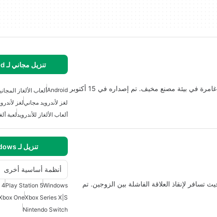
تنزيل مجاني لـ Android
دليل Poppy Playtime: Chapter 3 يقدم للاعبين تجربة غامرة في بيئة مصنع مخيف. تم إصداره في 15 أكتوبر
Android
ألعاب الألغاز المجاني
لغز لأندرويد مجاني
لغز لأندروي
ألعاب الألغاز للأندرويد
لعبة ألغ
تنزيل لـ Windows
أنظمة أساسية أخرى
رق الأمر اثنين strong> هو لغز ملون adventure حيث تسافر لإنقاذ العلاقة الفاشلة بين الزوجين. تم
 4
Play Station 5
Windows
Xbox One
Xbox Series X|S
Nintendo Switch