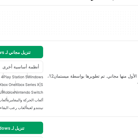
تنزيل مجاني لـ Windows
أنظمة أساسية أخرى
بوبي بلايتايم هي لعبة فيديو رعب وبقاء وألغاز، والمستوى الأول منها مجاني. تم تطويرها بواسطة ميستمان12،
 4
Play Station 5
Windows
Xbox One
Xbox Series X|S
Nintendo Switch
Roblox
أل
ألعاب الحركة والمغامرة
ألعاب
نينتندو لعبة
ألعاب رعب البقاء
تنزيل لـ Windows