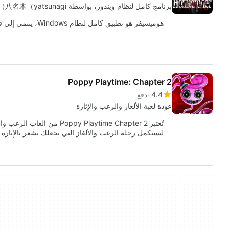
برنامج كامل لنظام ويندوز، بواسطة 八名木（yatsunagi）.
هوميسيفر هو تطبيق كامل لنظام Windows، ينتمي إلى فئة 'ألغاز'.
Poppy Playtime: Chapter 2
4.4
دفع
عودة لعبة الألغاز والرعب والإثارة
لتستكمل رحلة الرعب والألغاز التي تجعلك تشعر بالإثار