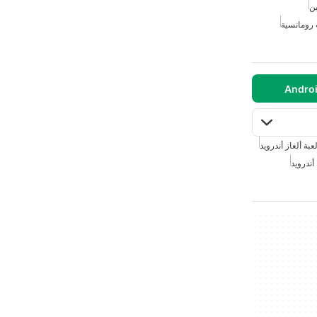
ين
 رومانسية
عبة ألغاز أندرويد
أندرويد