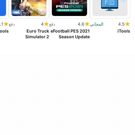
4.5
المجاني
4.6
دفع
4
دفع
.1
Tools
Euro Truck
eFootball PES 2021
iTools
Simulator 2
Season Update