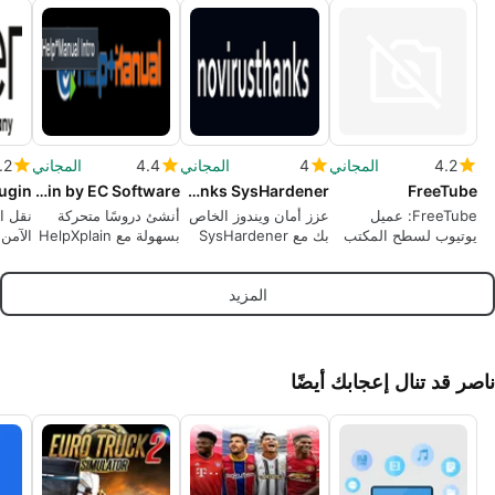
4.2
المجاني
4
المجاني
4.4
المجاني
.2
lugin
HelpXplain by EC Software
NoVirusThanks SysHardener
FreeTube
FreeTube: عميل
عزز أمان ويندوز الخاص
أنشئ دروسًا متحركة
نقل ال
يوتيوب لسطح المكتب
بك مع SysHardener
بسهولة مع HelpXplain
الآمن
يركز على الخصوصية
أوفي
للمشاهدة المحلية
المزيد
ناصر قد تنال إعجابك أيضًا