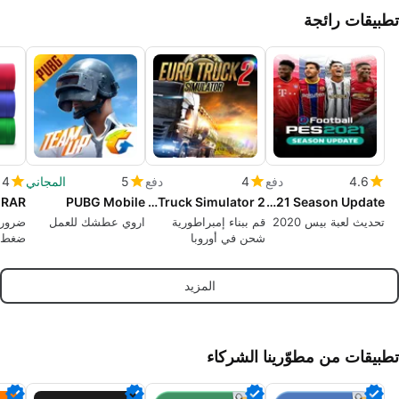
تطبيقات رائجة
4.6
دفع
4
دفع
5
المجاني
4
nRAR
PUBG Mobile
Euro Truck Simulator 2
eFootball PES 2021 Season Update
تحديث لعبة بيس 2020
قم ببناء إمبراطورية
اروي عطشك للعمل
ضرور
شحن في أوروبا
ضغط ج
الملف
المزيد
تطبيقات من مطوّرينا الشركاء