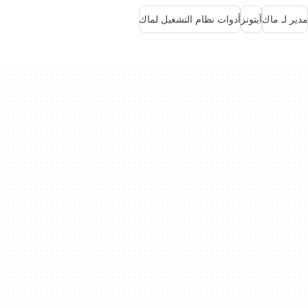
مدير لـ ماك
آيتونز
أدوات نظام التشغيل لماك