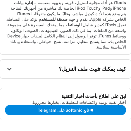
iTools
هو أداة مجانية للتنزيل، قوية، وبديهية مصممة لـ
إدارة
بيانات
iPhone وiPad وiPod Touch الخاصة بك مباشرة من أجهزتك المتاحة.
يتم وضع هذه الأداة كبديل مباشر، وغالبًا ما يكون متفوقًا، لـ
iTunes
الخاص بشركة Apple. تقدم واجهة
صديقة للمستخدم
تؤكد على البساطة.
تعمل iTools كمدير شامل
للوسائط
، مما يمنحك السيطرة على مجموعة
واسعة من الملفات، بما في ذلك الصور، الفيديوهات، الصوت، الوثائق،
ووسائط iTunes. توفر الوصول إلى النظام الكامل لملفات جهاز iDevice
الخاص بك، مما يسمح بتنظيم، مزامنة، نسخ احتياطي، واستعادة بياناتك
الأساسية بسلاسة.
كيف يمكنك تثبيت ملف التنزيل؟
ابقَ على اطلاع بأحدث أخبار التقنية
أخبار تقنية يومية واكتشافات للتطبيقات، يختارها محررونا.
تابع Softonic على Telegram