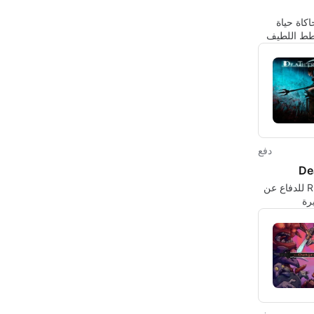
اكاة حياة
طط اللطيف
مبدعين
دفع
De
تجربة RPG للدفاع عن
يرة