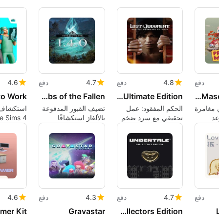
دفع
4.8
دفع
4.7
دفع
4.6
Assassins Creed Valhalla: Tombs of the Fallen
Lost Judgment: Digital Ultimate Edition
Promise Mascot Agency
مغامرة
الحكم المفقود: عمل
تضيف القبور المدفوعة
استكشاف 
عد
تحقيقي مع سرد ضخم
بالألغاز استكشافًا
ومحتوى جانبي
مركزًا إلى فالهالا
العمل
دفع
4.7
دفع
4.3
دفع
4.6
Gravastar
Undertale: Collectors Edition