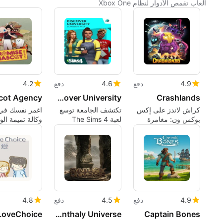
ألعاب تقمص الأدوار لنظام Xbox One
4.9
دفع
4.6
دفع
4.2
The Sims 4: Discover University
Crashlands
كراش لاندز على إكس
تكتشف الجامعة توسع
اغمر نفسك في 
بوكس ون: مغامرة
لعبة The Sims 4
وكالة تميمة الو
RPG مرحة في الحرف
بمحاكاة حياة جامعية
اليدوية
4.9
دفع
4.5
دفع
4.8
LoveChoice
Synthaly Universe
Captain Bones