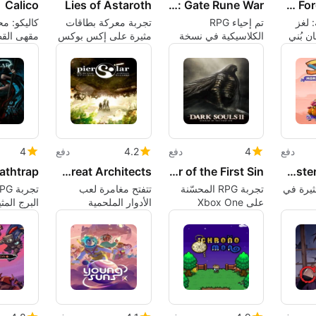
Calico
Lies of Astaroth
Suikoden I HD Remaster: Gate Rune War
The Forgotten City
: لغز
تم إحياء RPG
تجربة معركة بطاقات
كاليكو: مح
 بُني
الكلاسيكية في نسخة
مثيرة على إكس بوكس
مقهى الق
ن
محسنة بدقة عالية
ون
للاعبين ال
دفع
4
دفع
4.2
دفع
4
athtrap
Pier Solar and the Great Architects
Dark Souls II: Scholar of the First Sin
My Time at Sandrock: Monster Whisperer
رة RPG مثيرة في
تجربة RPG المحسّنة
تتفتح مغامرة لعب
على Xbox One
الأدوار الملحمية
البرج المث