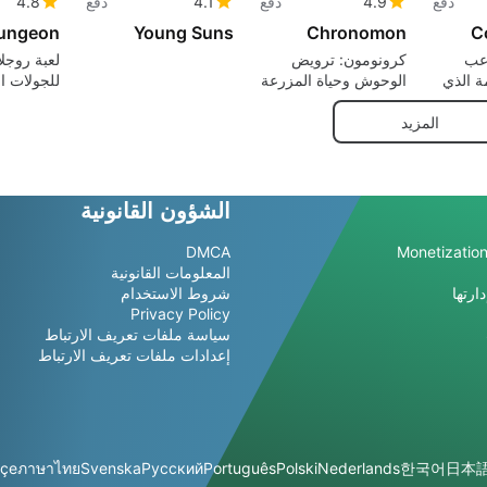
دفع
4.9
دفع
4.1
دفع
4.8
Dungeon
Young Suns
Chronomon
C
عب
كرونومون: ترويض
لعبة روجلا
ة الذي
الوحوش وحياة المزرعة
للجولات ال
ت
عبر عالم مدمر في عام
القابلة لل
2417
الزنزانات
المزيد
بوكس ون
الشؤون القانونية
DMCA
Monetization
المعلومات القانونية
ارتها
شروط الاستخدام
Privacy Policy
سياسة ملفات تعريف الارتباط
إعدادات ملفات تعريف الارتباط
kçe
ภาษาไทย
Svenska
Русский
Português
Polski
Nederlands
한국어
日本