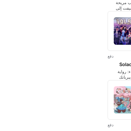
ب مريحة
يفت إلى
Th
دفع
Solac
ء: رواية
بربانك
اختيار حول
دفع