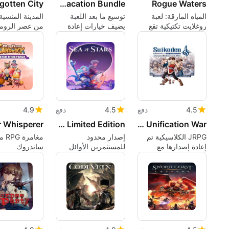
Like a Dragon: Infinite Wealth - Master Vacation Bundle
Rogue Waters
المياه المارقة: لعبة
توسيع ما بعد اللعبة
المدينة المنسية
روغلايت تكتيكية تقع
يضيف خيارات إعادة
من عصر الرومان
في بحار ملعونة
التشغيل، زنزانة عالية
للاعبين الصبوري
ومتغيرة
المستوى،
ومستحضرات تجميل
4.5
دفع
4.5
دفع
4.9
Sea of Stars: Early Backer Limited Edition
Suikoden II HD Remaster: Dunan Unification War
JRPG الكلاسيكية تم
إصدار محدود
مغام
إعادة إصدارها مع
للمستثمرين الأوائل
ساندروك
معارك سينمائية
يحتفل بحرفة RPG
ومخاطر سياسية
الكلاسيكية في Sea of
Stars