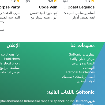
4.5
دفع
4.9
دفع
4.9
orpse Party
Code Vein
Sword Coast Legends
أساطير ساحل السيف:
كود فين: لعبة تقمص
حزب الجثث: ر
لعبة تقمص أدوار
أدوار تشبه سولز مع
المدرسة القديم
بأسلوب الطاولة مع
تخصيص عميق
يعاقب الاختيارا
وضع سيد الزنزانة في
والفضول
الوقت الحقيقي
معلومات عنا
الإعلان
معلومات Softonic
 solutions for
مركز الأمان والثقة
Publishers
المساعدة والدعم
رفع برامجك وإد
الوظائف
سياسة البرامج
Editorial Guidelines
فرص الإعلانات
أضف برنامجك / تطبيقك
أدوات أونلاين
Softonic باللغات التالية:
عربي
Deutsch
English
Español
Français
Bahasa Indonesia
Italiano
語