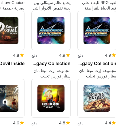
لعبة RPG للبقاء على
يجمع عالم سينثالي بين
oice
قيد الحياة للقراصنة
لعبة تقمص الأدوار التي
بصرية حميمة ع
تمزج بين الإدارة
تركز على الاستكشاف
والرومانسية الي
والمخاطر الخارقة
وعناصر MMO-lite
للطبيعة
4.9
دفع
4.9
دفع
4.8
 Devil Inside
Mega Man Star Force: Legacy Collection
Mega Man Star Force: Legacy Collection
مجموعة إرث ميغا مان
مجموعة إرث ميغا مان
ستار فورس تجلب
ستار فورس تجلب
ثلاثية DS إلى وحدات
ثلاثية DS إلى وحدات
التحكم الحديثة
التحكم الحديثة
4.4
دفع
4.8
دفع
4.6