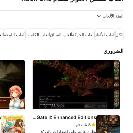
الفئة:
الألعاب
الكل
ألعاب الألغاز
ألعاب الحركة
ألعاب السباق
ألعاب الكلمات
ألعاب اللوحة
ألع
الضروري
y
Baldurs Gate and Baldurs Gate II: Enhanced Editions
4.8
دفع
نظرة عامة على إصدارات بالدر's
ا