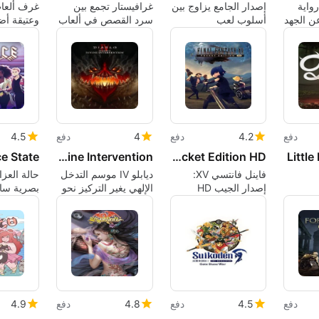
LoveCh: رواية
إصدار الجامع يزاوج بين
غرافيستار تجمع بين
غرف ألعا
ن الجهد
أسلوب لعب
سرد القصص في ألعاب
وعتيقة أض
ومية
Undertale مع إضافات
JRPG وآليات قتال
e Sims 4
مادية فاخرة
ألعاب القتال
دفع
4.2
دفع
4
دفع
4.5
e State
Diablo IV: Season of Divine Intervention
Final Fantasy XV: Pocket Edition HD
Little
فاينل فانتسي XV:
ديابلو IV موسم التدخل
حالة العزا
إصدار الجيب HD
الإلهي يغير التركيز نحو
بصرية ساي
يختصر FFXV لوحدات
الصراع السماوي
مدفوعة بال
التحكم
النشاط
دفع
4.5
دفع
4.8
دفع
4.9