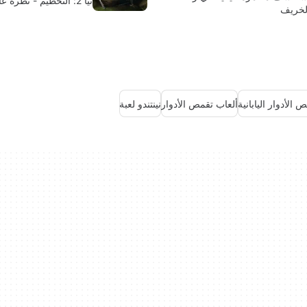
ثيا 2: التحطيم - نظرة عامة
لخريف
 الأدوار اليابانية
ألعاب تقمص الأدوار
نينتندو لعبة