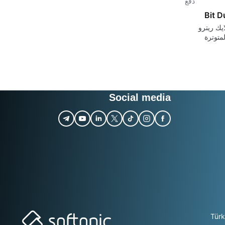
دفع
Bit 
يك ريترو
متوترة
تكرار في
 على إكس
Social media
Tür