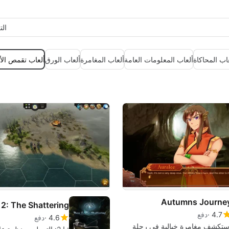
ال
اب المحاكاة
ألعاب المعلومات العامة
ألعاب المغامرة
ألعاب الورق
ألعاب تقمص الأد
Autumns Journe
2: The Shattering
4.7
دفع
4.6
دفع
ستكشف مغامرة خيالية في رحلة