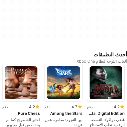
أحدث التطبيقات
ألعاب اللوحة لنظام Xbox One
4.2
دفع
4.7
دفع
4.2
دفع
Pure Chess
Among the Stars
Fury of Dracula: Digital Edition
غضب دراكولا: النسخة
بين النجوم: مغامرة عمل
اختبر الشطرنج كما لم
الرقمية تجلب الاستنتاج
فريدة
يحدث من قبل مع بيور