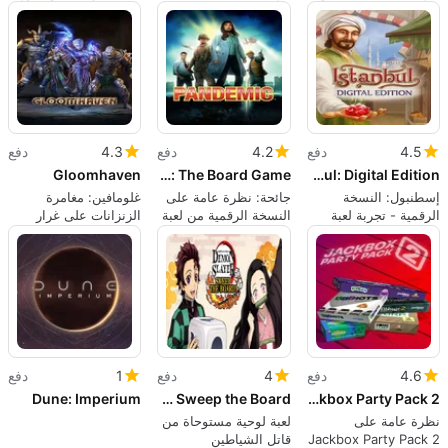
على الطاولة إلى وحدات
تشيس
التحكم
4.5
دفع
4.2
دفع
4.3
دفع
Gloomhaven
Pandemic: The Board Game
Istanbul: Digital Edition
إسطنبول: النسخة
جائحة: نظرة عامة على
غلومافين: مغامرة
الرقمية - تجربة لعبة
النسخة الرقمية من لعبة
الزنزانات على غرار
لوحية استراتيجية
اللوحة
الروغ لايك
4.6
دفع
4
دفع
1
دفع
Dune: Imperium
Demon Slayer -Kimetsu no Yaiba- Sweep the Board!
The Jackbox Party Pack 2
نظرة عامة على
لعبة لوحية مستوحاة من
Jackbox Party Pack 2
قاتل الشياطين