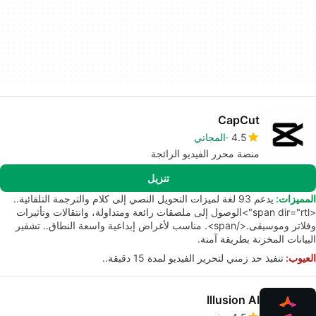
CapCut
4.5
المجاني
منصة محرر الفيديو الرائجة
تنزيل
المميزات:
يدعم 93 لغة لميزات التحويل النصي إلى كلام والترجمة التلقائية..
<span dir="rtl">الوصول إلى ملصقات رائعة ومتداولة، وانتقالات وتأثيرات
وفلاتر وموسيقى.</span>. مناسب لأغراض إبداعية واسعة النطاق.. تشفير
البيانات المخزنة بطريقة آمنة.
العيوب:
تنفيذ حد زمني لتحرير الفيديو لمدة 15 دقيقة..
Illusion AI