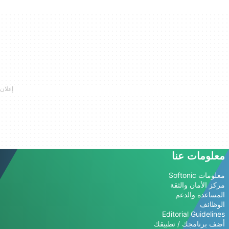
معلومات عنا
معلومات Softonic
مركز الأمان والثقة
المساعدة والدعم
الوظائف
Editorial Guidelines
أضف برنامجك / تطبيقك