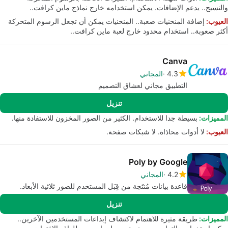
والنسيج.. يدعم الإضافات. يمكن استخدامه خارج نماذج ماين كرافت..
العيوب:
إضافة المنحنيات صعبة.. المنحنيات يمكن أن تجعل الرسوم المتحركة
أكثر صعوبة.. استخدام محدود خارج لعبة ماين كرافت..
Canva
4.3
المجاني
التطبيق مجاني لعشاق التصميم
تنزيل
المميزات:
بسيطة جدا للاستخدام. الكثير من الصور المخزون للاستفادة منها.
العيوب:
لا أدوات محاذاة. لا شبكات صفحة.
Poly by Google
4.2
المجاني
قاعدة بيانات مُنتَجة من قِبَل المستخدم للصور ثلاثية الأبعاد.
تنزيل
المميزات:
طريقة مثيرة للاهتمام لاكتشاف إبداعات المستخدمين الآخرين..