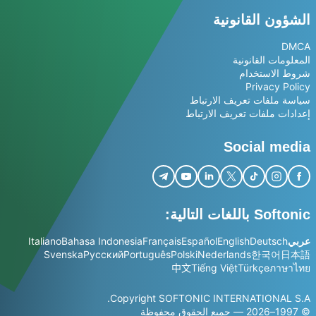
الشؤون القانونية
DMCA
المعلومات القانونية
شروط الاستخدام
Privacy Policy
سياسة ملفات تعريف الارتباط
إعدادات ملفات تعريف الارتباط
Social media
Softonic باللغات التالية:
عربي
Deutsch
English
Español
Français
Bahasa Indonesia
Italiano
Svenska
Русский
Português
Polski
Nederlands
한국어
日本語
中文
Tiếng Việt
Türkçe
ภาษาไทย
Copyright SOFTONIC INTERNATIONAL S.A.
© 1997–2026 — جميع الحقوق محفوظة