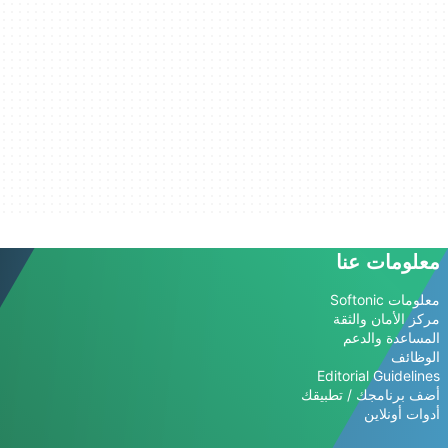
معلومات عنا
معلومات Softonic
مركز الأمان والثقة
المساعدة والدعم
الوظائف
Editorial Guidelines
أضف برنامجك / تطبيقك
أدوات أونلاين