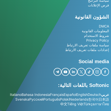
سياسة البرامج
فرص الإعلانات
الشؤون القانونية
DMCA
المعلومات القانونية
شروط الاستخدام
Privacy Policy
سياسة ملفات تعريف الارتباط
إعدادات ملفات تعريف الارتباط
Social media
Softonic باللغات التالية:
عربي
Deutsch
English
Español
Français
Bahasa Indonesia
Italiano
Svenska
Русский
Português
Polski
Nederlands
한국어
日本語
中文
Tiếng Việt
Türkçe
ภาษาไทย