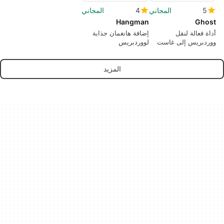
5
المجاني
4
المجاني
Hangman
Ghost
أداة فعالة لنقل
إضافة هانغمان جذابة
ووردبريس إلى غاست
لووردبريس
المزيد