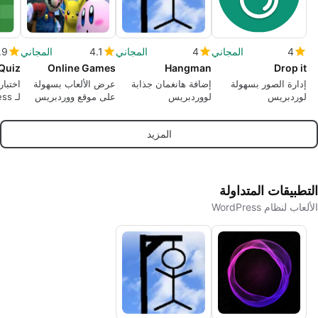
4
المجاني
4
المجاني
4.1
المجاني
.9
Quiz
Online Games
Hangman
Drop it
إدارة الصور بسهولة
إضافة هانغمان جذابة
عرض الألعاب بسهولة
اختبار
لوردبريس
لووردبريس
على موقع ووردبريس
الخاص بك
البريد
المزيد
التطبيقات المتداولة
الألعاب لنظام WordPress