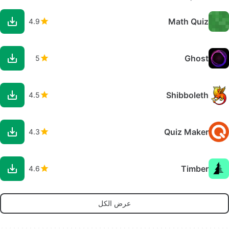
Math Quiz
4.9
Ghost
5
Shibboleth
4.5
Quiz Maker
4.3
Timber
4.6
عرض الكل