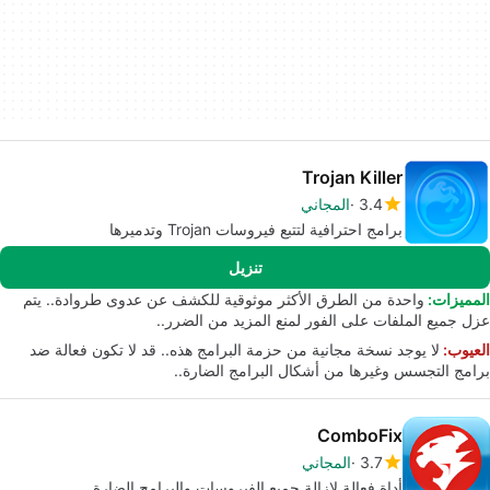
Trojan Killer
3.4
المجاني
برامج احترافية لتتبع فيروسات Trojan وتدميرها
تنزيل
المميزات:
واحدة من الطرق الأكثر موثوقية للكشف عن عدوى طروادة.. يتم
عزل جميع الملفات على الفور لمنع المزيد من الضرر..
العيوب:
لا يوجد نسخة مجانية من حزمة البرامج هذه.. قد لا تكون فعالة ضد
برامج التجسس وغيرها من أشكال البرامج الضارة..
ComboFix
3.7
المجاني
أداة فعالة لإزالة جميع الفيروسات والبرامج الضارة