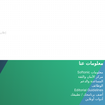
معلومات عنا
معلومات Softonic
مركز الأمان والثقة
المساعدة والدعم
الوظائف
Editorial Guidelines
أضف برنامجك / تطبيقك
أدوات أونلاين