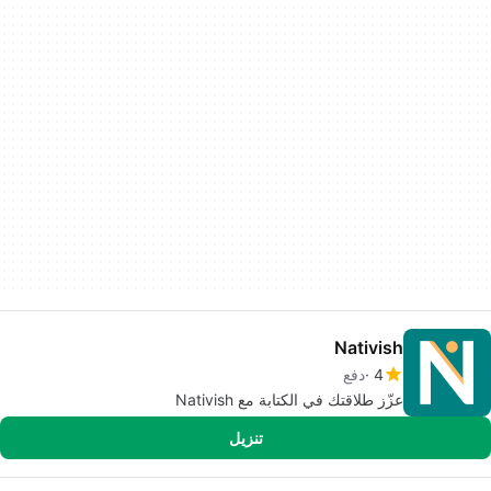
Nativish
4
دفع
عزّز طلاقتك في الكتابة مع Nativish
تنزيل