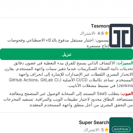
Tesmon
4.6
الاشتراك
تيسمون: اختبار مستقل مدفوع بالذكاء الاصطناعي وفحوصات
إنتاج مستمرة
تنزيل
المميزات:
الاكتشاف الذاتي يسمح للفرق ببدء التغطية في غضون دقائق.
تحديثات ذاتية الشفاء للسكريبتات عندما تتغير سمات واجهة المستخدم. يقارن
الانحدار البصري اللقطات عبر الإصدارات للإشارة إلى انحراف واجهة
المستخدم. تساعد تكاملات CI/CD الأصلية (GitHub Actions، GitLab CI،
Jenkins) في تبسيط مشغلات الأنابيب.
العيوب:
يتطلب SaaS المستند إلى السحابة الوصول عبر المتصفح ومعالجة
مستضافة. النطاق محدود لاختبار تطبيقات الويب والمراقبة. تستفيد المخرجات
من التحقق البشري من أجل منطق واجهة المستخدم المعقدة.
Super Search
5
الاشتراك