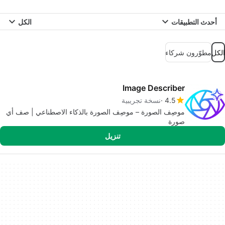
أحدث التطبيقات
الكل
الكل
مطوّرون شركاء
Image Describer
4.5
نسخة تجريبية
موصِف الصورة – موصِف الصورة بالذكاء الاصطناعي | صف أي
صورة
تنزيل