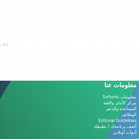
معلومات عنا
معلومات Softonic
مركز الأمان والثقة
المساعدة والدعم
الوظائف
Editorial Guidelines
أضف برنامجك / تطبيقك
أدوات أونلاين