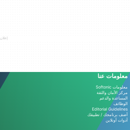
معلومات عنا
معلومات Softonic
مركز الأمان والثقة
المساعدة والدعم
الوظائف
Editorial Guidelines
أضف برنامجك / تطبيقك
أدوات أونلاين