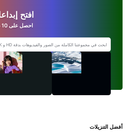
افتح إبداعك مع ck
احصل على 10 صور أو 1 فيديو مع تجريبية مجانية
البحث في موقع Adobe.com
الفيديو
أفضل التنزيلات