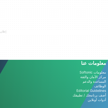
معلومات عنا
معلومات Softonic
مركز الأمان والثقة
المساعدة والدعم
الوظائف
Editorial Guidelines
أضف برنامجك / تطبيقك
أدوات أونلاين