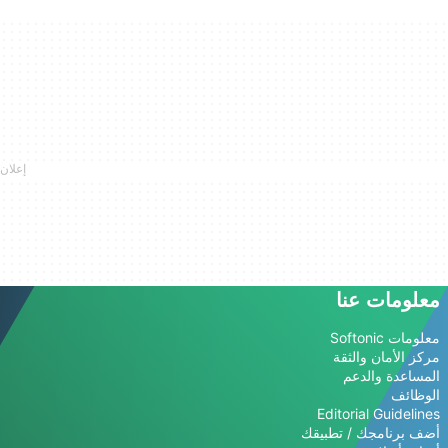
معلومات عنا
معلومات Softonic
مركز الأمان والثقة
المساعدة والدعم
الوظائف
Editorial Guidelines
أضف برنامجك / تطبيقك