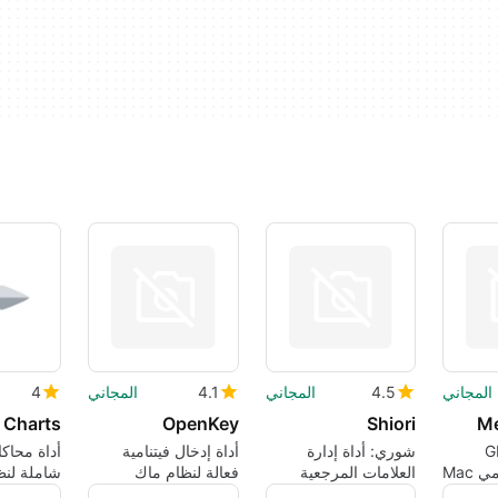
المجاني
4.5
المجاني
4.1
المجاني
4
 Charts
OpenKey
Shiori
M
ة GPS
شوري: أداة إدارة
أداة إدخال فيتنامية
أداة محاك
Mac
العلامات المرجعية
فعالة لنظام ماك
شاملة لنظ
الفعالة