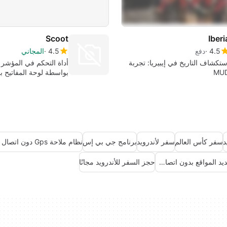
Scoot
Iberi
4.5
دفع
4.5
المجاني
ستكشاف التاريخ في إيبيريا: تجربة
أداة التحكم في المؤشر 
MU
بواسطة لوحة المفاتيح ب
سفر كأس العالم
سفر لأندرويد
برنامج جي بي إس
نظام ملاحة Gps دون اتصال للاندرويد
الملاحة باستخدام نظام تحديد المواقع بدون اتصال بالإنترنت
حجز السفر للأندرويد مجانًا