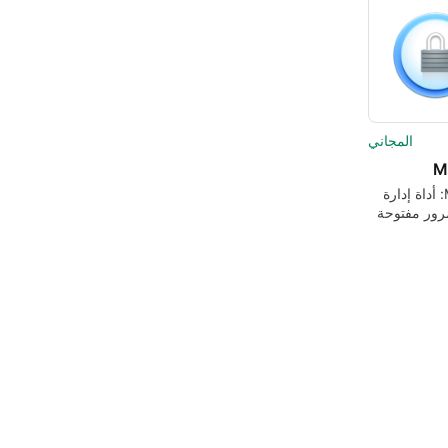
المجاني
M
MacPass: أداة إدارة
رور مفتوحة