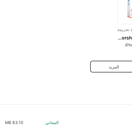
تجريبية
Tenorshare iAnyGo
المزيد
المجاني
83.10 MB