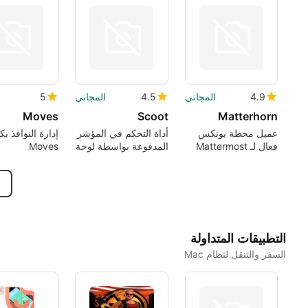
4.9
المجاني
4.5
المجاني
5
Moves
Scoot
Matterhorn
عميل محطة يونكس
أداة التحكم في المؤشر
إدارة النوافذ بك
فعال لـ Mattermost
المدفوعة بواسطة لوحة
Moves
المفاتيح بكفاءة
التطبيقات المتداولة
السفر والتنقل لنظام Mac