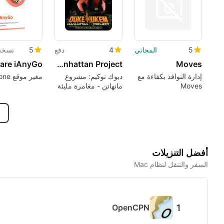
5
المجاني
4
دفع
5
نسخة 
Duke Nukem: Manhattan Project
Moves
إدارة النوافذ بكفاءة مع
ديوك نوكيم: مشروع
مغير موقع iPhone
Moves
مانهاتن - مغامرة مليئة
بالإثارة
أفضل التنزيلات
السفر والتنقل لنظام Mac
OpenCPN