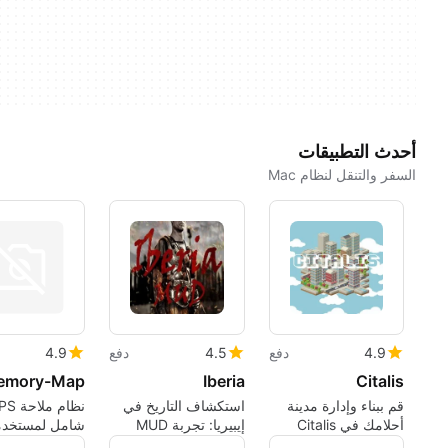
أحدث التطبيقات
السفر والتنقل لنظام Mac
4.9
دفع
4.5
دفع
4.9
emory-Map
Iberia
Citalis
قم ببناء وإدارة مدينة
استكشاف التاريخ في
نظام ملاح
أحلامك في Citalis
إيبيريا: تجربة MUD
شامل لمستخدمي 