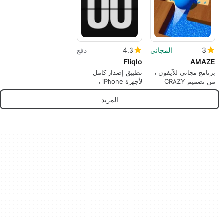
3
المجاني
4.3
دفع
Fliqlo
AMAZE
برنامج مجاني للآيفون ،
تطبيق إصدار كامل
من تصميم CRAZY
لأجهزة iPhone ،
LABS BY TABTALE
بواسطة Yuji Adachi.
GP.
المزيد