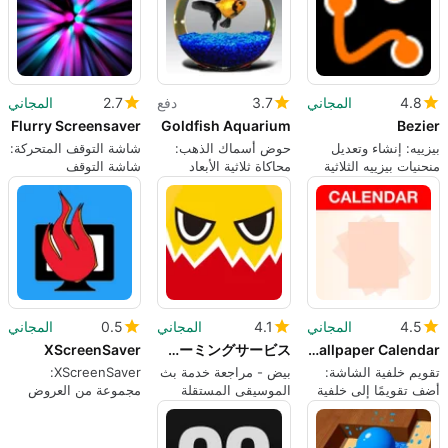
4.8
المجاني
3.7
دفع
2.7
المجاني
Flurry Screensaver
Goldfish Aquarium
Bezier
بيزييه: إنشاء وتعديل
حوض أسماك الذهب:
شاشة التوقف المتحركة:
منحنيات بيزييه الثلاثية
محاكاة ثلاثية الأبعاد
شاشة التوقف
مذهلة لآيفون
الكلاسيكية لنظام ماك
على هاتفك الآيفون
4.5
المجاني
4.1
المجاني
0.5
المجاني
XScreenSaver
Eggs - インディーズ音楽ストリーミングサービス
Wallpaper Calendar
تقويم خلفية الشاشة:
بيض - مراجعة خدمة بث
XScreenSaver:
أضف تقويمًا إلى خلفية
الموسيقى المستقلة
مجموعة من العروض
يومك
التوضيحية التاريخية
والتعليمية