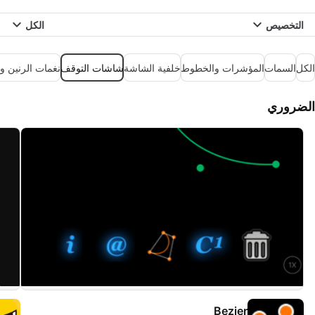
التخصيص
الكل
الكل
السمات
المؤشرات والخطوط
خلفية الشاشة
شاشات التوقف
نغمات الرنين و
الضروري
Bezier