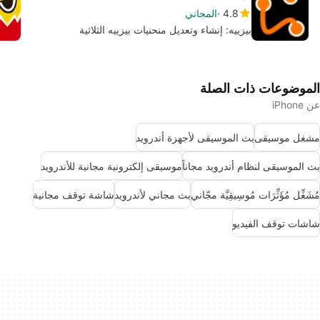
4.8
المجاني
بيزييه: إنشاء وتعديل منحنيات بيزييه الثلاثية
الموضوعات ذات الصلة
عن iPhone
مشغل موسيقى
بث الموسيقى لأجهزة أندرويد
بث الموسيقى لنظام أندرويد مجاناً
موسيقى إلكترونية مجانية للأندرويد
مُشَغِّل مُؤَثِّرَات مُوسِيقِيَّة مجّاني
بث مجاني لأندرويد
شاشة توقف مجانية
شاشات توقف الفيديو