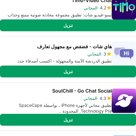
Timo-Video Chat
4.2
المجاني
تيمو-فيديو شات: تطبيق مجموعة محادثة صوتية ممتع وجذاب
تنزيل
هاي شات - فضفض مع مجهول تعارف
3
المجاني
تطبيق الدردشة الآمنة والمجهولة - اكتسب أصدقاء جدد
تنزيل
SoulChill - Go Chat Social
4.3
المجاني
تطبيق مجاني لأجهزة iPhone ، بواسطة SpaceCape
Technology Pte. المحدودة ..
تنزيل