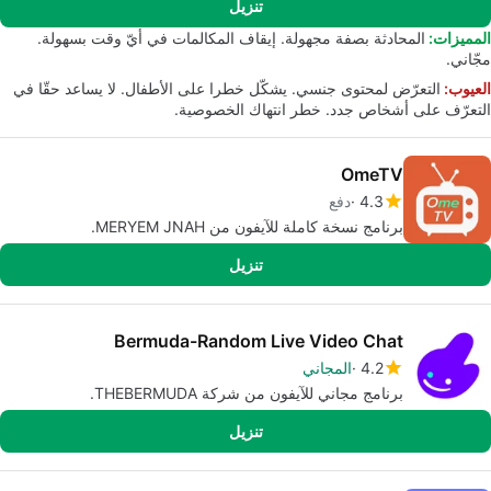
تنزيل
المميزات:
المحادثة بصفة مجهولة. إيقاف المكالمات في أيّ وقت بسهولة.
مجّاني.
العيوب:
التعرّض لمحتوى جنسي. يشكّل خطرا على الأطفال. لا يساعد حقّا في
التعرّف على أشخاص جدد. خطر انتهاك الخصوصية.
OmeTV
4.3
دفع
برنامج نسخة كاملة للآيفون من MERYEM JNAH.
تنزيل
Bermuda-Random Live Video Chat
4.2
المجاني
برنامج مجاني للآيفون من شركة THEBERMUDA.
تنزيل