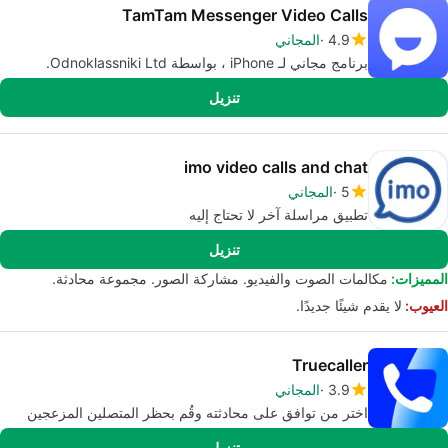
TamTam Messenger Video Calls
4.9
المجاني
برنامج مجاني لـ iPhone ، بواسطة Odnoklassniki Ltd.
تنزيل
imo video calls and chat
5
المجاني
تطبيق مراسلة آخر لا تحتاج إليه
تنزيل
المميزات:
مكالمات الصوت والفيديو. مشاركة الصور. مجموعة محادثة.
العيوب:
لا يقدم شيئًا جديدًا.
Truecaller
3.9
المجاني
اختر من توافق على محادثته وقُم بحظر المتصلين المزعجين
تنزيل