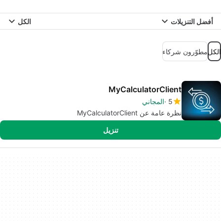
أفضل التنزيلات
الكل
الكل
مطوّرون شركاء
MyCalculatorClient
5
المجاني
نظرة عامة عن MyCalculatorClient
تنزيل