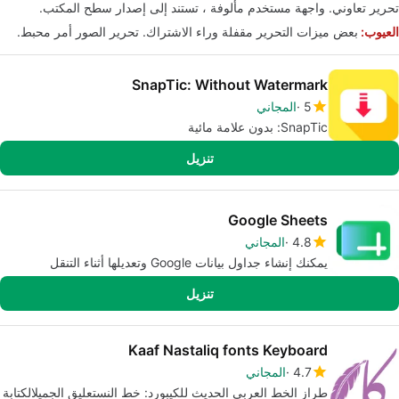
تحرير تعاوني. واجهة مستخدم مألوفة ، تستند إلى إصدار سطح المكتب.
العيوب:
بعض ميزات التحرير مقفلة وراء الاشتراك. تحرير الصور أمر محبط.
SnapTic: Without Watermark
5
المجاني
SnapTic: بدون علامة مائية
تنزيل
Google Sheets
4.8
المجاني
يمكنك إنشاء جداول بيانات Google وتعديلها أثناء التنقل
تنزيل
Kaaf Nastaliq fonts Keyboard
4.7
المجاني
طراز الخط العربي الحديث للكيبورد: خط النستعليق الجميلالكتابة