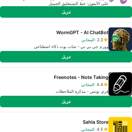
على الآيفون: خط النستعليق الجميل
تنزيل
WormGPT - AI ChatBot
2.3
المجاني
وورم جي بي تي - شات بوت ذكاء اصطناعي
تنزيل
Freenotes - Note Taking
4.4
المجاني
فري نوتس - مذكرة الملاحظات
تنزيل
Sahla Store
4.5
المجاني