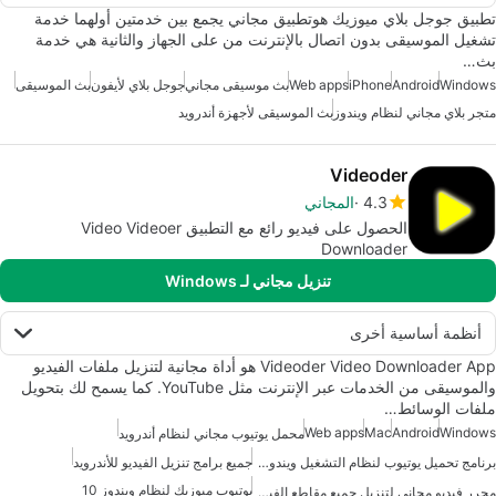
تطبيق جوجل بلاي ميوزيك هوتطبيق مجاني يجمع بين خدمتين أولهما خدمة
تشغيل الموسيقى بدون اتصال بالإنترنت من على الجهاز والثانية هي خدمة
بث…
Windows
Android
iPhone
Web apps
بث موسيقى مجاني
جوجل بلاي لأيفون
بث الموسيقى
متجر بلاي مجاني لنظام ويندوز
بث الموسيقى لأجهزة أندرويد
Videoder
4.3
المجاني
الحصول على فيديو رائع مع التطبيق Video Videoer
Downloader
تنزيل مجاني لـ Windows
أنظمة أساسية أخرى
Videoder Video Downloader App هو أداة مجانية لتنزيل ملفات الفيديو
والموسيقى من الخدمات عبر الإنترنت مثل YouTube. كما يسمح لك بتحويل
ملفات الوسائط…
Web apps
Mac
Android
Windows
محمل يوتيوب مجاني لنظام أندرويد
برنامج تحميل يوتيوب لنظام التشغيل ويندوز 10
جميع برامج تنزيل الفيديو للأندرويد
يوتيوب ميوزيك لنظام ويندوز 10
محرر فيديو مجاني لتنزيل جميع مقاطع الفيديو لنظام أندرويد