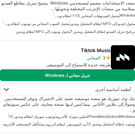
متعدد الاستخدامات مصمم لمستخدمي Windows. يسمح بتنزيل مقاطع الفيديو
بسلاسة من منصات الإنترنت المختلفة وتحويلها…
Windows
محمل الفيديوهات المجاني YTD لنظام ويندوز
محول فيديو إلى MP3 لنظام التشغيل ويندوز
محمل الصوت المجاني من يوتيوب لنظام ويندوز
برنامج تنزيل الفيديو لنظام التشغيل ويندوز 7
محول يوتيوب إلى MP3 لنظام ويندوز
Tiktok Music
3
المجاني
طريقة جديدة للاستماع إلى الموسيقى
تنزيل مجاني لـ Windows
أنظمة أساسية أخرى
تيك توك ميوزيك هو منصة موسيقية تعتمد على الاشتراك وتوفر للمستخدمين
وصولًا إلى ملايين الأغاني. بينما ليس لديها نسخة مجانية، على عكس سبوتيفاي
و…
Windows
Android
Mac
iPhone
مكس ميوزك للأندرويد
يوتيوب ميوزيك لنظام ويندوز 10
يوتيوب لنظام التشغيل ويندوز 10
نقل الموسيقى للأندرويد
بث الموسيقى لنظام أندرويد مجاناً