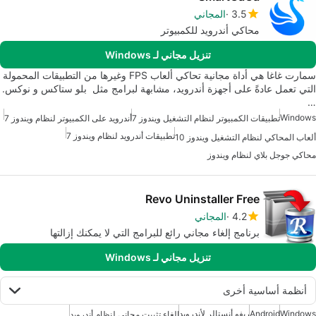
3.5
المجاني
محاكي أندرويد للكمبيوتر
تنزيل مجاني لـ Windows
سمارت غاغا هي أداة مجانية تحاكي ألعاب FPS وغيرها من التطبيقات المحمولة
التي تعمل عادةً على أجهزة أندرويد، مشابهة لبرامج مثل بلو ستاكس و نوكس.
…
Windows
تطبيقات الكمبيوتر لنظام التشغيل ويندوز 7
أندرويد على الكمبيوتر لنظام ويندوز 7
تطبيقات أندرويد لنظام ويندوز 7
ألعاب المحاكي لنظام التشغيل ويندوز 10
محاكي جوجل بلاي لنظام ويندوز
Revo Uninstaller Free
4.2
المجاني
برنامج إلغاء مجاني رائع للبرامج التي لا يمكنك إزالتها
تنزيل مجاني لـ Windows
أنظمة أساسية أخرى
Windows
Android
ريفو أنستالر لأندرويد
إلغاء تثبيت مجاني لنظام أندرويد