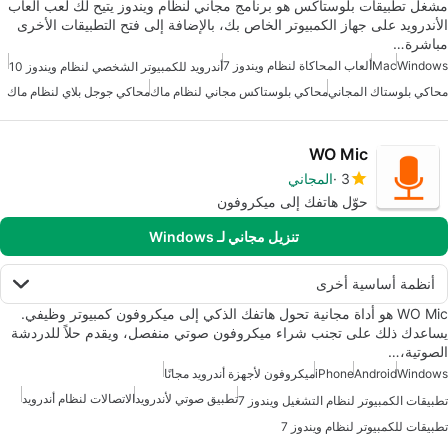
مشغل تطبيقات بلوستاكس هو برنامج مجاني لنظام ويندوز يتيح لك لعب ألعاب
الأندرويد على جهاز الكمبيوتر الخاص بك، بالإضافة إلى فتح التطبيقات الأخرى
مباشرة…
Windows
Mac
ألعاب المحاكاة لنظام ويندوز 7
أندرويد للكمبيوتر الشخصي لنظام ويندوز 10
محاكي بلوستاك المجاني
محاكي بلوستاكس مجاني لنظام ماك
محاكي جوجل بلاي لنظام ماك
WO Mic
3
المجاني
حوّل هاتفك إلى ميكروفون
تنزيل مجاني لـ Windows
أنظمة أساسية أخرى
WO Mic هو أداة مجانية تحول هاتفك الذكي إلى ميكروفون كمبيوتر وظيفي.
يساعدك ذلك على تجنب شراء ميكروفون صوتي منفصل، ويقدم حلاً للدردشة
الصوتية،…
Windows
Android
iPhone
ميكروفون لأجهزة أندرويد مجانًا
تطبيق صوتي لأندرويد
الاتصالات لنظام أندرويد
تطبيقات الكمبيوتر لنظام التشغيل ويندوز 7
تطبيقات للكمبيوتر لنظام ويندوز 7