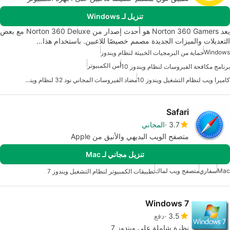
تنزيل لـ Windows
يعد Norton 360 Gamers هو أحدث إصدار من Norton 360 Deluxe مع بعض
التعديلات والميزات الجديدة مصمم خصيصًا للاعبين. باستخدام هذا…
Windows
حماية من البرمجيات الخبيثة لنظام ويندوز
أمن الكمبيوتر
برنامج مكافحة الفيروسات لنظام ويندوز 10
كاميرا ويب لنظام التشغيل ويندوز 10
مضاد الفيروسات المجاني نود 32 لنظام ويندوز
Safari
3.7
المجاني
متصفح الويب البديهي والأنيق من Apple
تنزيل مجاني لـ Mac
Mac
سفاري
متصفح ويب لماك
تطبيقات الكمبيوتر لنظام التشغيل ويندوز 7
Windows 7
3.5
دفع
نظرة شاملة على ويندوز 7