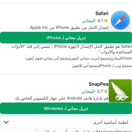
Safari
4.1
المجاني
إصدار كامل من تطبيق iPhone من Apple Inc ..
تنزيل مجاني لـ iPhone
Safari هو تطبيق كامل الإصدار لأجهزة iPhone ، ينتمي إلى فئة "الأدوات
المساعدة والأدوات" .
iPhone
سفاري
متصفح إنترنت مجاني لآيفون
متصفح آمن مجاني لجهاز آيفون
متصفح ويب لـ IPhone
متصفح آمن للايفون
SnapPea
3.7
المجاني
قم بإدارة هاتف Android على جهاز الكمبيوتر الخاص بك
تنزيل مجاني لـ Windows
أنظمة أساسية أخرى
Windows
Android
Mac
إدارة الهاتف للأندرويد
أندرويد على الكمبيوتر