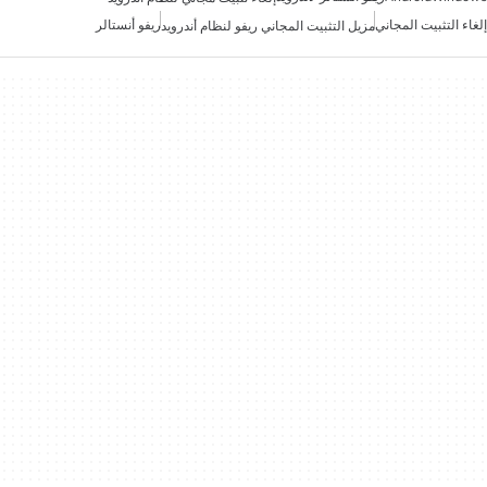
إلغاء التثبيت المجاني
ريفو أنستالر
مزيل التثبيت المجاني ريفو لنظام أندرويد