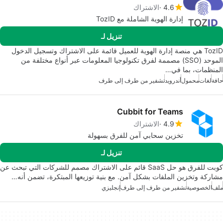
4.6
الاشتراك
إدارة الهوية الشاملة مع TozID
تنزيل لـ
TozID هي منصة إدارة الهوية للعميل قائمة على الاشتراك وتسجيل الدخول
الموحد (SSO) مصممة لفرق تكنولوجيا المعلومات عبر أنواع مختلفة من
المنظمات، بما في…
حافة
لغات
محمول
أندرويد
تشفير من طرف إلى طرف
Cubbit for Teams
4.9
الاشتراك
تخزين سحابي آمن للفرق بسهولة
تنزيل لـ
كوبت للفرق هو حل SaaS قائم على الاشتراك مصمم للشركات التي تبحث عن
مشاركة وتخزين الملفات بشكل آمن. مع بنية توزيعها المبتكرة، تضمن أنه…
ملف
الخصوصية
تشفير من طرف إلى طرف
إنجليزي