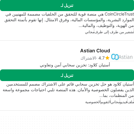
تنزيل لـ
CoinCircleTrust هي منصة قوية للتحقق من الخلفيات مصممة للمهنيين في
الموارد البشرية، والمؤسسات المالية، وفرق الامتثال. إنها تقوم بأتمتة التحقق
من الهوية، والتوظيف، والمالية…
تشفير من طرف إلى طرف
مجاني
Astian Cloud
4.7
الاشتراك
أستيان كلاود: تخزين سحابي آمن وتعاوني
تنزيل لـ
أستيان كلاود هو حل تخزين سحابي قائم على الاشتراك مصمم للمستخدمين
الذين يفضلون الخصوصية والأمان. هذه المنصة تلبي احتياجات مجموعة واسعة
من المنظمات، بما…
ملف
فيديو
مجاني
التقويم
الخصوصية