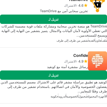
4.6
الاشتراك
تخزين سحابي آمن مع TeamDrive
تنزيل لـ
TeamDrive هو منصة تخزين سحابية ومشاركة ملفات قوية مصممة للشركات
التي تعطي الأولوية لأمان البيانات والامتثال. يتميز بتشفير من النهاية إلى النهاية
ويسمح للمستخدمين…
ملف
تعاون
الفدية
تشفير من طرف إلى طرف
Confide
4.9
الاشتراك
رسائل مشفرة آمنة مع كونفيد
تنزيل لـ
كونفيد هو تطبيق مراسلة مشفر قائم على الاشتراك مصمم للمستخدمين الذين
يفضلون الخصوصية والأمان في اتصالاتهم. باستخدام تشفير من طرف إلى
طرف وفقًا للمعايير…
الأجهزة المحمولة
محمول
الخصوصية
أندرويد
حكومة