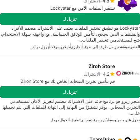
4.8
الاشتراك
تشفير الملفات الآمن مع Lockystar
تنزيل لـ
Lockystar هو تطبيق تشفير الملفات يعتمد على الاشتراك مصمم للأفراد
والمنظمات الذين يسعون لتأمين الوثائق الحساسة. مع واجهته سهلة الاستخدام،
يتيح للمستخدمين تشفير الملفات…
الخصوصية
تشفير من طرف إلى طرف
إنجليزي
مايكروسوفت
جوجل درايف
Ziroh Store
4.2
الاشتراك
قم بتأمين تخزين السحابة الخاص بك مع Ziroh Store
تنزيل لـ
متجر زيرو هو برنامج قائم على الاشتراك مصمم لتعزيز الأمان لمستخدمي
التخزين السحابي. يوفر تشفيرًا من النهاية إلى النهاية للملفات التي يتم تحميلها
على…
دخول غير مصرح به
مايكروسوفت
مجاني
تطبيق الجوال
جوجل
TeamDrive