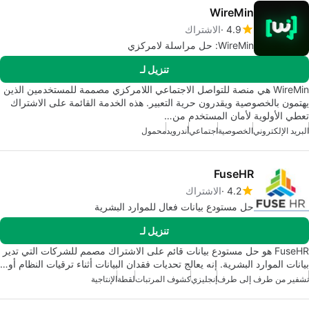
WireMin
4.9
الاشتراك
WireMin: حل مراسلة لامركزي
تنزيل لـ
WireMin هي منصة للتواصل الاجتماعي اللامركزي مصممة للمستخدمين الذين
يهتمون بالخصوصية ويقدرون حرية التعبير. هذه الخدمة القائمة على الاشتراك
تعطي الأولوية لأمان المستخدم من…
البريد الإلكتروني
الخصوصية
اجتماعي
أندرويد
محمول
FuseHR
4.2
الاشتراك
حل مستودع بيانات فعال للموارد البشرية
تنزيل لـ
FuseHR هو حل مستودع بيانات قائم على الاشتراك مصمم للشركات التي تدير
بيانات الموارد البشرية. إنه يعالج تحديات فقدان البيانات أثناء ترقيات النظام أو…
تشفير من طرف إلى طرف
إنجليزي
كشوف المرتبات
لقطة
الإنتاجية