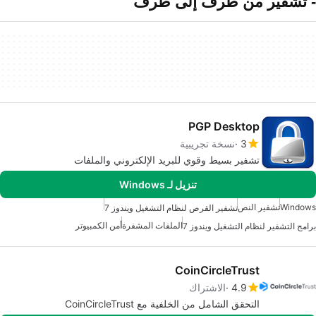
- تشفير من طرف إلى طرف
PGP Desktop
3
نسخة تجريبية
تشفير بسيط وقوي للبريد الإلكتروني والملفات
تنزيل لـ Windows
Windows
تشفير النص
تشفير القرص لنظام التشغيل ويندوز 7
الملفات المشفرة
أمن الكمبيوتر
برامج التشفير لنظام التشغيل ويندوز 7
CoinCircleTrust
4.9
الاشتراك
التحقق الشامل من الخلفية مع CoinCircleTrust