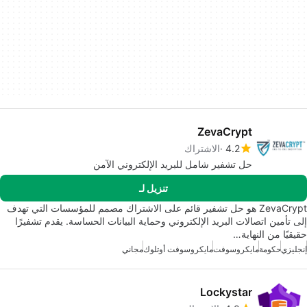
ZevaCrypt
4.2
الاشتراك
حل تشفير شامل للبريد الإلكتروني الآمن
تنزيل لـ
ZevaCrypt هو حل تشفير قائم على الاشتراك مصمم للمؤسسات التي تهدف
إلى تأمين اتصالات البريد الإلكتروني وحماية البيانات الحساسة. يقدم تشفيرًا
حقيقيًا من النهاية…
إنجليزي
حكومة
مايكروسوفت
مايكروسوفت أوتلوك
مجاني
Lockystar