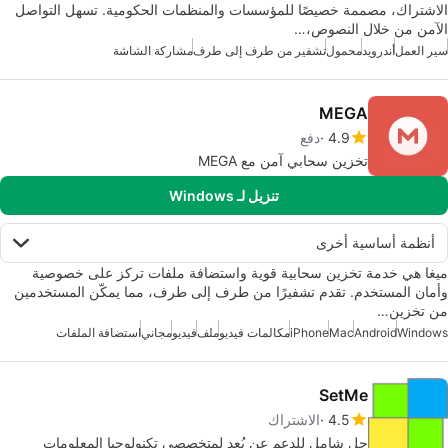
الاشتراك، مصممة خصيصًا للمؤسسات والمنظمات الحكومية. تسهل التواصل
الآمن من خلال النصوص،…
سير العمل
أندرويد
محمول
تشفير من طرف إلى طرف
مشاركة الشاشة
MEGA
4.9
دفع
تخزين سحابي آمن مع MEGA
تنزيل لـ Windows
أنظمة أساسية أخرى
ميغا هي خدمة تخزين سحابية قوية واستضافة ملفات تركز على خصوصية
وأمان المستخدم. تقدم تشفيرًا من طرف إلى طرف، مما يمكّن المستخدمين
من تخزين…
Windows
Android
Mac
iPhone
مكالمات فيديو
ملف
فيديو
مجاني
استضافة الملفات
SetMe
4.5
الاشتراك
حل شامل للدعم عن بُعد لمتخصصي تكنولوجيا المعلومات