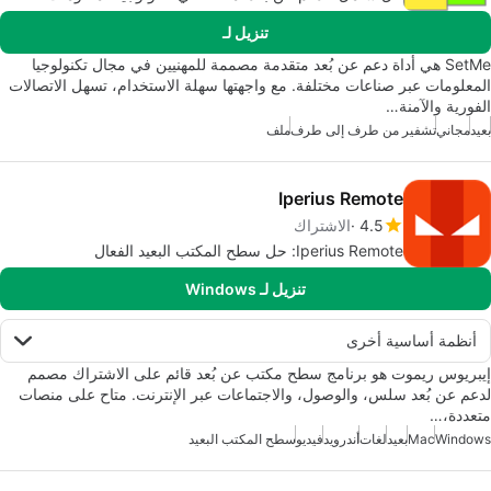
تنزيل لـ
SetMe هي أداة دعم عن بُعد متقدمة مصممة للمهنيين في مجال تكنولوجيا
المعلومات عبر صناعات مختلفة. مع واجهتها سهلة الاستخدام، تسهل الاتصالات
الفورية والآمنة…
بعيد
مجاني
تشفير من طرف إلى طرف
ملف
Iperius Remote
4.5
الاشتراك
Iperius Remote: حل سطح المكتب البعيد الفعال
تنزيل لـ Windows
أنظمة أساسية أخرى
إيبريوس ريموت هو برنامج سطح مكتب عن بُعد قائم على الاشتراك مصمم
لدعم عن بُعد سلس، والوصول، والاجتماعات عبر الإنترنت. متاح على منصات
متعددة،…
Windows
Mac
بعيد
لغات
أندرويد
فيديو
سطح المكتب البعيد