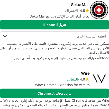
SekurMail
4.5
الاشتراك
تعزيز أمان البريد الإلكتروني مع SekurMail
تنزيل لـ iPhone
أنظمة أساسية أخرى
سيكور ميل هي خدمة بريد إلكتروني مشفرة قائمة على الاشتراك مصممة
للأفراد والشركات التي تعطي الأولوية للخصوصية على الإنترنت. تضمن أن تظل
الاتصالات آمنة…
iPhone
محمول
الخصوصية
تشفير من طرف إلى طرف
مايكروسوفت
تطبيق الجوال
Wire
4.9
المجاني
Wire: Chrome Extension for wire.ts
تنزيل مجاني لـ Chrome
Wire هو إضافة لـ Chrome تعمل كإضافة لوحة أدوات لأداة إدارة الحالة Wire لـ
React. يتيح للمطورين عرض التغييرات السابقة والحالية في المخزن بسهولة،…