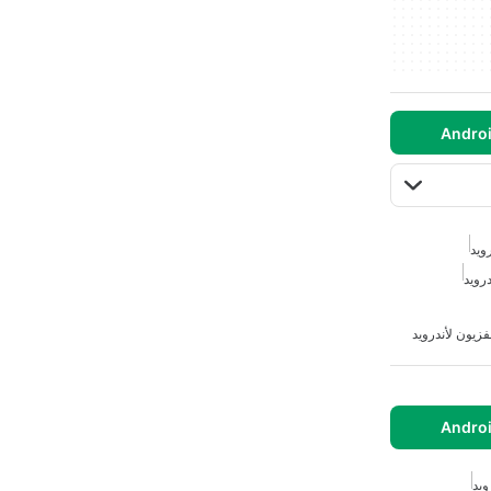
ويد
درويد
فزيون لأندرويد
ويد