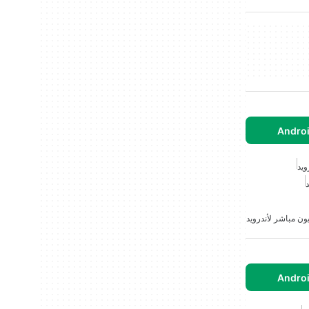
ويد
د
ون مباشر لأندرويد