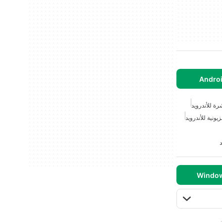
رة للأندرويد
يونية للأندرويد
د