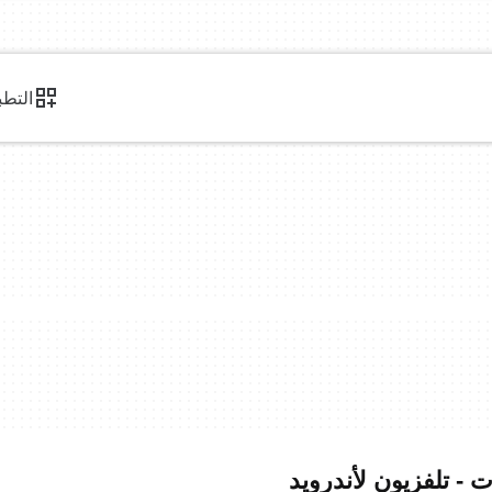
التطب
ت - تلفزيون لأندرويد