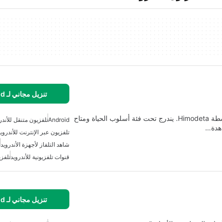
تنزيل مجاني لـ Android
تطبيق AYMANE TV هو تطبيق Android تم تطويره بواسطة Himodeta. يندرج تحت فئة أسلوب الحياة ومتاح
Android
تلفزيون متنقل للأندر
تلفزيون عبر الإنترنت للأندروي
شاهد التلفاز لأجهزة الأندرويد
قنوات تلفزيونية للأندرويد
تلفزي
تنزيل مجاني لـ Android