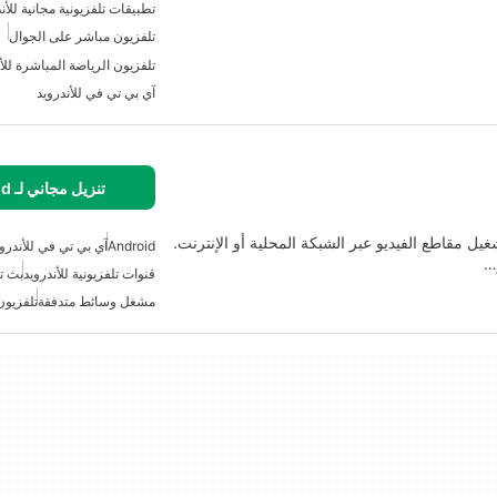
تطبيقات تلفزيونية مجانية للأن
تلفزيون مباشر على الجوال
تلفزيون الرياضة المباشرة للأ
آي بي تي في للأندرويد
تنزيل مجاني لـ Android
ستخدام مشغل مجاني ومرن يسمى SS IPTV لتشغيل مقاطع الفيديو عبر الشبكة المحلية أو الإنترنت.
Android
آي بي تي في للأندروي
…
قنوات تلفزيونية للأندرويد
بث ت
مشغل وسائط متدفقة
تلفزيون