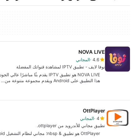
NOVA LIVE
4.6
المجاني
نوفا لايف - تطبيق IPTV لمشاهدة قنواتك المفضلة
NOVA LIVE هو تطبيق IPTV يقدم بثًا مب
هذا التطبيق على Android ويقدم مجموعة متنوعة من…
OttPlayer
4
المجاني
تطبيق مجاني للأندرويد من ottplayer.
OttPlayer هو تطبيق & nbsp؛ مجاني لنظام التشغيل Android ، ينتمي إلى فئة 'Lifestyle' .