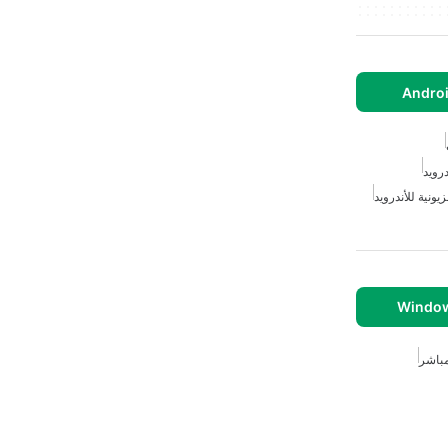
درويد
يونية للأندرويد
مباشر