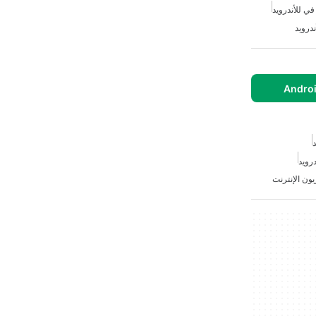
في للأندرويد
ندرويد
د
درويد
يون الإنترنت