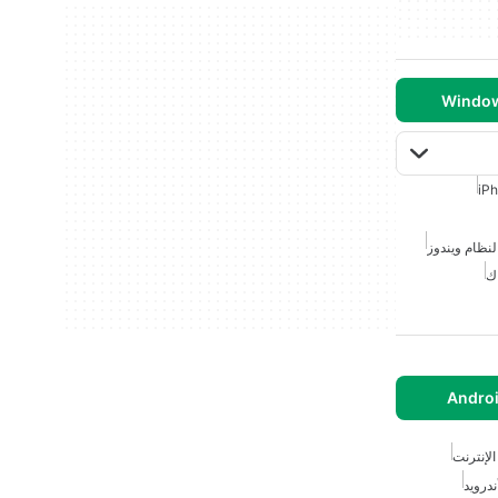
iP
 لنظام ويندوز
اك
الإنترنت
درويد