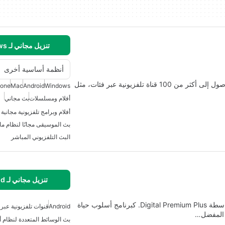
تنزيل مجاني لـ Windows
أنظمة أساسية أخرى
بلوتو تي في هو تطبيق وسائط متعددة مجاني يتيح لك الوصول إلى أكثر من 100 قناة تلفزيونية عبر فئات، مثل
hone
Mac
Android
Windows
أفلام ومسلسلات
بث مجاني
أفلام وبرامج تلفزيونية مجانية
بث الموسيقى مجانًا لنظام م
البث التلفزيوني المباشر
تنزيل مجاني لـ Android
تطبيق KING TV PRO هو تطبيق Android تم تطويره بواسطة Digital Premium Plus. كبرنامج أسلوب حياة
Android
قنوات تلفزيونية عبر 
 المفضل…
بث الوسائط المتعددة لنظام أن