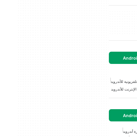
لفزيونية للأندرويد
لإنترنت للأندرويد
ة أندرويد