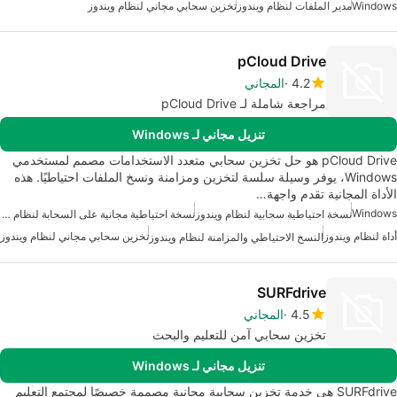
Windows
مدير الملفات لنظام ويندوز
تخزين سحابي مجاني لنظام ويندوز
pCloud Drive
4.2
المجاني
مراجعة شاملة لـ pCloud Drive
تنزيل مجاني لـ Windows
pCloud Drive هو حل تخزين سحابي متعدد الاستخدامات مصمم لمستخدمي
Windows، يوفر وسيلة سلسة لتخزين ومزامنة ونسخ الملفات احتياطيًا. هذه
الأداة المجانية تقدم واجهة…
Windows
نسخة احتياطية سحابية لنظام ويندوز
نسخة احتياطية مجانية على السحابة لنظام ويندوز
أداة لنظام ويندوز
تخزين سحابي مجاني لنظام ويندوز
النسخ الاحتياطي والمزامنة لنظام ويندوز
SURFdrive
4.5
المجاني
تخزين سحابي آمن للتعليم والبحث
تنزيل مجاني لـ Windows
SURFdrive هي خدمة تخزين سحابية مجانية مصممة خصيصًا لمجتمع التعليم