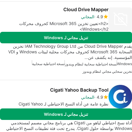
Cloud Drive Mapper
4.9
المجاني
<h2>تعيين تخزين Microsoft 365 كحروف محركات
Windows</h2>
تنزيل مجاني لـ Windows
يقدم Cloud Drive Mapper من IAM Technology Group Ltd تخزين
السحابة Microsoft 365 كحروف محركات محلية لبيئات Windows و VDI
المؤسسية. إنه يكشف عن…
Windows
نسخة احتياطية سحابية
نسخة احتياطية سحابية لنظام ويندوز
تخزين سحابي مجاني لنظام ويندوز
Cigati Yahoo Backup Tool
4.9
المجاني
نظرة عامة عن أداة النسخ الاحتياطي لـ Cigati Yahoo
تنزيل مجاني لـ Windows
أداة نسخ احتياطي لياهو من Cigati هي برنامج مجاني مصمم لمستخدمي
Windows بواسطة حلول Cigati. يندرج تحت فئة تطبيقات النسخ الاحتياطي