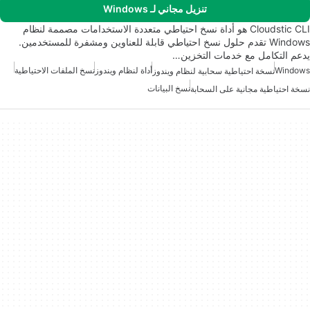
تنزيل مجاني لـ Windows
Cloudstic CLI هو أداة نسخ احتياطي متعددة الاستخدامات مصممة لنظام
Windows تقدم حلول نسخ احتياطي قابلة للعناوين ومشفرة للمستخدمين.
يدعم التكامل مع خدمات التخزين…
Windows
أداة لنظام ويندوز
نسخ الملفات الاحتياطية
نسخة احتياطية سحابية لنظام ويندوز
نسخ البيانات
نسخة احتياطية مجانية على السحابة