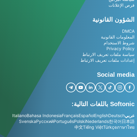
فرص الإعلانات
الشؤون القانونية
DMCA
المعلومات القانونية
شروط الاستخدام
Privacy Policy
سياسة ملفات تعريف الارتباط
إعدادات ملفات تعريف الارتباط
Social media
Softonic باللغات التالية:
عربي
Deutsch
English
Español
Français
Bahasa Indonesia
Italiano
Svenska
Русский
Português
Polski
Nederlands
한국어
日本語
中文
Tiếng Việt
Türkçe
ภาษาไทย