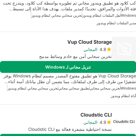
كب كلاود هو تطبيق ويندوز مجاني تم تطويره بواسطة كب كلاود، ويندرج تحت
فئة الأدوات والمرافق، تحديدًا كمدير ملفات. يهدف هذا الأداة إلى تبسيط…
Windows
نقل الملفات لنظام ويندوز
تخزين سحابي مجاني لنظام ويندوز
مدير الملفات لنظام ويندوز
Vup Cloud Storage
4.8
المجاني
تخزين سحابي آمن مع خادم وسائط مدمج
تنزيل مجاني لـ Windows
Vup Cloud Storage هو تطبيق مفتوح المصدر مصمم لنظام Windows يوفر
تشفيرًا من طرف إلى طرف لملفاتك، مما يضمن أن تظل بياناتك آمنة أثناء…
Windows
تخزين سحابي مجاني
تطبيق سحابي مجاني
تخزين سحابي مجاني لنظام ويندوز
أداة لنظام ويندوز
Cloudstic CLI
4.9
المجاني
نسخة احتياطية مشفرة فعالة مع Cloudstic CLI