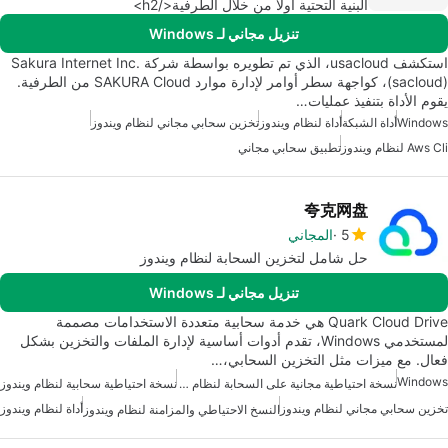
البنية التحتية أولاً من خلال الطرفية</h2>
تنزيل مجاني لـ Windows
استكشف usacloud، الذي تم تطويره بواسطة شركة Sakura Internet Inc.
(sacloud)، كواجهة سطر أوامر لإدارة موارد SAKURA Cloud من الطرفية.
يقوم الأداة بتنفيذ عمليات…
Windows
أداة الشبكة
أداة لنظام ويندوز
تخزين سحابي مجاني لنظام ويندوز
Aws Cli لنظام ويندوز
تطبيق سحابي مجاني
夸克网盘
5
المجاني
حل شامل لتخزين السحابة لنظام ويندوز
تنزيل مجاني لـ Windows
Quark Cloud Drive هي خدمة سحابية متعددة الاستخدامات مصممة
لمستخدمي Windows، تقدم أدوات أساسية لإدارة الملفات والتخزين بشكل
فعال. مع ميزات مثل التخزين السحابي،…
Windows
نسخة احتياطية مجانية على السحابة لنظام ويندوز
نسخة احتياطية سحابية لنظام ويندوز
تخزين سحابي مجاني لنظام ويندوز
أداة لنظام ويندوز
النسخ الاحتياطي والمزامنة لنظام ويندوز