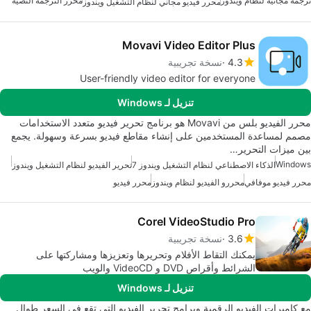
ترجمة مجانية لنظام ويندوز
محرر الترجمة النصية
محرر فيديو مجاني لنظام التشغيل ويندوز
Movavi Video Editor Plus
4.3
نسخة تجريبية
User-friendly video editor for everyone
تنزيل لـ Windows
محرر الفيديو بلس من Movavi هو برنامج تحرير فيديو متعدد الاستخدامات
مصمم لمساعدة المستخدمين على إنشاء مقاطع فيديو بسرعة وسهولة. يجمع
بين ميزات التحرير…
Windows
الذكاء الاصطناعي لنظام التشغيل ويندوز 7
تحرير الفيديو لنظام التشغيل ويندوز
محرر فيديو موفافي
محررو الفيديو لنظام ويندوز
محرر فيديو
Corel VideoStudio Pro
3.6
نسخة تجريبية
يمكنك التقاط الأفلام وتحريرها وتعزيزها ومشاركتها على
الشرائط وأقراص DVD و VideoCD والويب
تنزيل لـ Windows
مع كاميرات الفيديو الرقمية وبرامج تحرير الفيديو التي تقع في السعر طوال