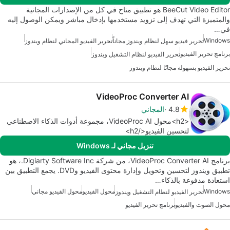
BeeCut Video Editor هو تطبيق متاح في كل من الإصدارات المجانية
والمتميزة التي تهدف إلى تزويد مستخدمها بإدخال مباشر ويمكن الوصول إليه
في…
Windows
تحرير فيديو سهل لنظام ويندوز مجاناً
تحرير الفيديو المجاني لنظام ويندوز
برنامج تحرير الفيديو
تحرير الفيديو لنظام التشغيل ويندوز
تحرير الفيديو بسهولة مجانًا لنظام ويندوز
VideoProc Converter AI
4.8
المجاني
<h2>محول VideoProc AI، مجموعة أدوات الذكاء الاصطناعي
لتحسين الفيديو</h2>
تنزيل مجاني لـ Windows
برنامج VideoProc Converter AI، من شركة Digiarty Software Inc.، هو
تطبيق ويندوز لتحسين وتحويل وإدارة محتوى الفيديو وDVD. يجمع التطبيق بين
استعادة مدفوعة بالذكاء…
Windows
محول الفيديو
محول الفيديو مجاني
تحرير الفيديو لنظام التشغيل ويندوز
محول الصوت والفيديو
برنامج تحرير الفيديو