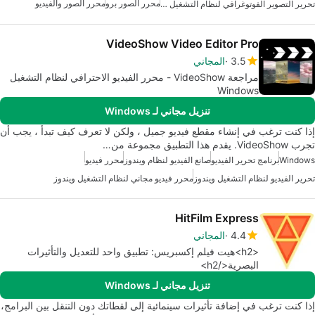
محرر الصور برو
محرر الصور والفيديو
تحرير التصوير الفوتوغرافي لنظام التشغيل ويندوز
VideoShow Video Editor Pro
3.5
المجاني
مراجعة VideoShow - محرر الفيديو الاحترافي لنظام التشغيل
Windows
تنزيل مجاني لـ Windows
إذا كنت ترغب في إنشاء مقطع فيديو جميل ، ولكن لا تعرف كيف تبدأ ، يجب أن
تجرب VideoShow. يقدم هذا التطبيق مجموعة من…
Windows
برنامج تحرير الفيديو
صانع الفيديو لنظام ويندوز
محرر فيديو
تحرير الفيديو لنظام التشغيل ويندوز
محرر فيديو مجاني لنظام التشغيل ويندوز
HitFilm Express
4.4
المجاني
<h2>هيت فيلم إكسبريس: تطبيق واحد للتعديل والتأثيرات
البصرية</h2>
تنزيل مجاني لـ Windows
إذا كنت ترغب في إضافة تأثيرات سينمائية إلى لقطاتك دون التنقل بين البرامج،