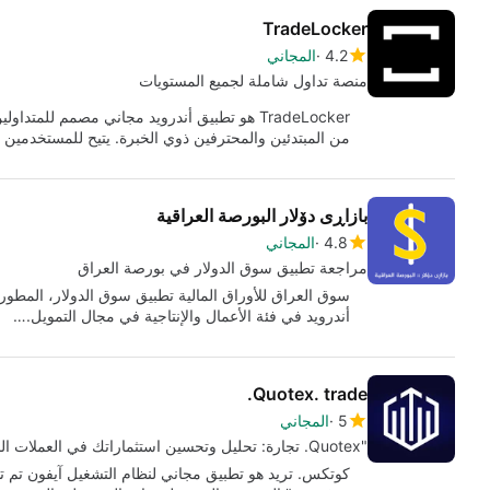
TradeLocker
4.2
المجاني
منصة تداول شاملة لجميع المستويات
TradeLocker هو تطبيق أندرويد مجاني مصمم لل
من المبتدئين والمحترفين ذوي الخبرة. يتيح للمستخدمين 
بازاڕی دۆلار البورصة العراقیة
4.8
المجاني
مراجعة تطبيق سوق الدولار في بورصة العراق
سوق العراق للأوراق المالية تطبيق سوق الدولار، المطو
أندرويد في فئة الأعمال والإنتاجية في مجال التمويل.…
Quotex. trade.
5
المجاني
"Quotex. تجارة: تحليل وتحسين استثماراتك في العملات المشفرة"
كوتكس. تريد هو تطبيق مجاني لنظام التشغيل آيفون تم 