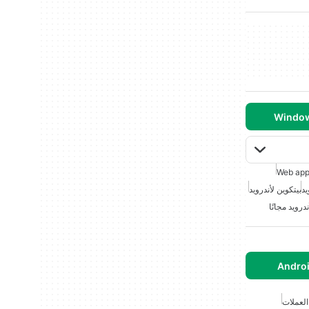
Web ap
يد
بيتكوين لأندرويد
درويد مجانًا
العملات