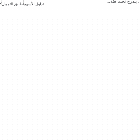
ة. يندرج تحت فئة…
تداول الأسهم
تطبيق التمويل
كر