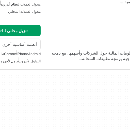
مية.…
محول العملات لنظام أندرويد
ت
محول العملات المجاني
تنزيل مجاني لـ Android
أنظمة أساسية أخرى
لومات المالية حول الشركات وأسهمها. مع دمجه
Android
iPhone
Chrome
تدا
التداول لأندرويد
تداول لأجهزة ال