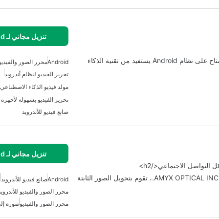
تنزيل مجاني لـ Android
Veoza - Al Video Photo هو تطبيق مبتكر لنمط الحياة متاح على نظام Android يستفيد من تقنية الذكاء
Android
محرر الصور والفيديو 
تحرير الفيديو لنظام أندرويد
مولد فيديو الذكاء الاصطناعي 
تحرير الفيديو بسهولة لأجهزة ا
صانع فيديو للأندرويد
تنزيل مجاني لـ Android
بيك برو: أنشئ مقاطع فيروسية بنقرة واحدة، من شركة AMYX OPTICAL INC.، تقوم بتحويل الصور الثابتة
Android
صانع فيديو للأندرويد
محرر الصور والفيديو للأندرويد
محرر الصور والفيديو
صورة إلى