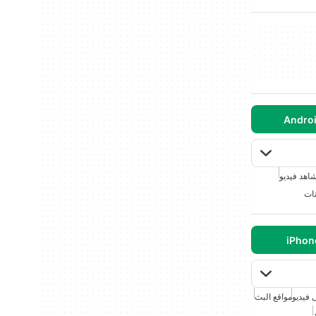
اهد فيديو
نات
 فيديو
مواقع البث