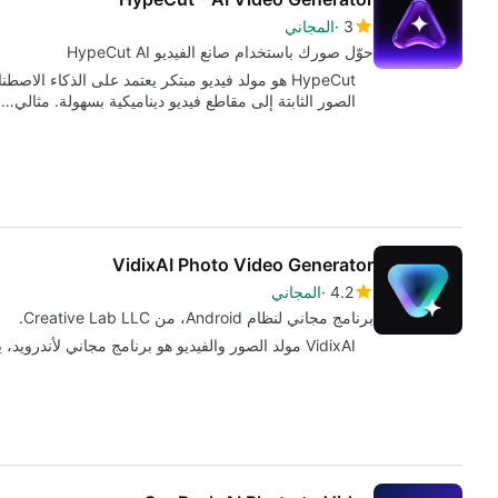
3
المجاني
حوّل صورك باستخدام صانع الفيديو HypeCut AI
HypeCut هو مولد فيديو مبتكر يعتمد على الذكاء 
الصور الثابتة إلى مقاطع فيديو ديناميكية بسهولة. مثالي…
VidixAI Photo Video Generator
4.2
المجاني
برنامج مجاني لنظام Android، من Creative Lab LLC.
VidixAI مولد الصور والفيديو هو برنامج مجاني لأندرويد، ينتمي إلى فئة 'الهوايات'.