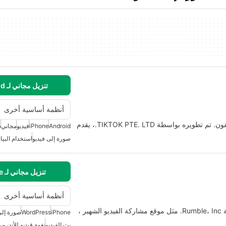
تنزيل مجاني لـ Android
أنظمة أساسية أخرى
تيك توك لايت هو تطبيق لنمط الحياة متاح على منصة الآيفون. تم تطويره بواسطة TIKTOK PTE. LTD.، يقدم
Android
iPhone
فيديو
مجاني
ش
صورة إلى فيديو
استخدام البيا
تنزيل مجاني لـ iPhone
أنظمة أساسية أخرى
Rumble هو اجتماعي مجاني > تطبيق تم تطويره بواسطة Rumble، Inc. مثل موقع مشاركة الفيديو الشهير ،
iPhone
WordPress
صورة إلى
بث الفيديو
نغمة فيديو للأندرويد