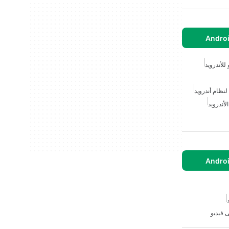
للأندرويد
لنظام أندرويد
لأندرويد
 فيديو