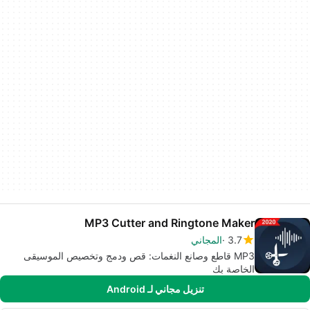
MP3 Cutter and Ringtone Maker
3.7
المجاني
MP3 قاطع وصانع النغمات: قص ودمج وتخصيص الموسيقى
الخاصة بك
تنزيل مجاني لـ Android