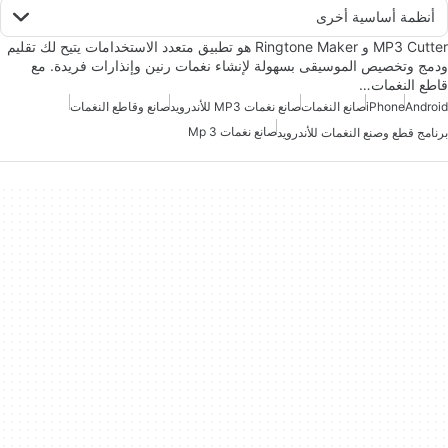
أنظمة أساسية أخرى
MP3 Cutter و Ringtone Maker هو تطبيق متعدد الاستخدامات يتيح لك تقليم
ودمج وتخصيص الموسيقى بسهولة لإنشاء نغمات رنين وإنذارات فريدة. مع
قاطع النغمات…
Android
iPhone
صانع النغمات
صانع نغمات MP3 للأندرويد
صانع وقاطع النغمات
صانع نغمات Mp 3
برنامج قطع وصنع النغمات للأندرويد