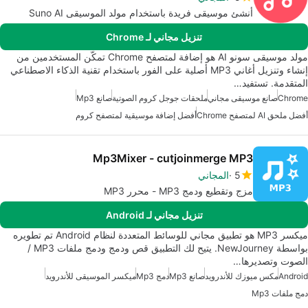
أنشئ موسيقى فريدة باستخدام مولد الموسيقى Suno AI
تنزيل مجاني لـ Chrome
مولد موسيقى سونو AI هو إضافة لمتصفح Chrome تمكّن المستخدمين من
إنشاء وتنزيل أغاني MP3 أصلية على الفور باستخدام تقنية الذكاء الاصطناعي
المتقدمة. تستفيد…
Chrome
صانع موسيقى مجاني
ملحقات جوجل كروم الصوتية
صانع Mp3
أفضل ملحق AI لمتصفح Chrome
أفضل إضافة موسيقية لمتصفح كروم
Mp3Mixer - cutjoinmerge MP3
5
المجاني
مزج وتقطيع ودمج MP3 - محرر MP3
تنزيل مجاني لـ Android
ميكسر MP3 هو تطبيق مجاني للوسائط المتعددة لنظام Android تم تطويره
بواسطة NewJourney. يتيح لك التطبيق قص ودمج ودمج ملفات MP3 /
الصوت وتصديرها…
Android
مكس ميوزك للأندرويد
صانع Mp3
دمج Mp3
ميكسر الموسيقى للأندرويد
دمج ملفات Mp3