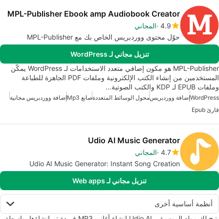
MPL-Publisher Ebook amp Audiobook Creator
4.9
المجاني
حوّل محتوى ووردبريس الخاص بك مع MPL-Publisher
تنزيل مجاني لـ WordPress
MPL-Publisher هو مكون إضافي متعدد الاستخدامات لـ WordPress يمكّن
المستخدمين من إنشاء الكتب الإلكترونية وملفات PDF الجاهزة للطباعة
وملفات EPUB لـ KDP والكتب الصوتية…
WordPress
إضافة ووردبريس
محول الوسائط المتعددة
صانع Mp3
إضافة ووردبريس مجانية
قارئ Epub
Udio AI Music Generator
4.7
المجاني
Udio AI Music Generator: Instant Song Creation
تنزيل مجاني لـ Web apps
أنظمة أساسية أخرى
يتيح لك مولد الموسيقى Udio AI إنشاء أغاني MP3 فريدة تم إنشاؤها بواسطة