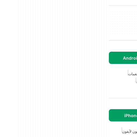
نغمات
ون لآيفون