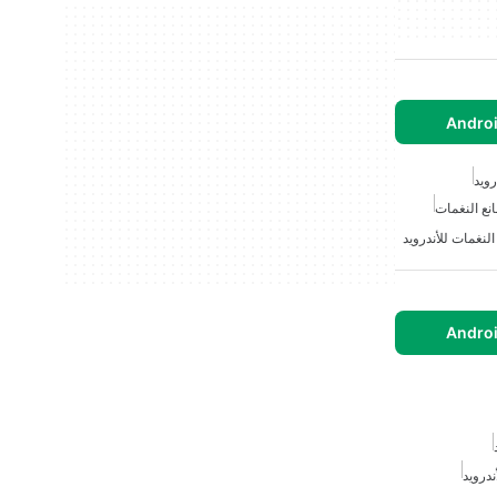
رويد
نع النغمات
لنغمات للأندرويد
درويد