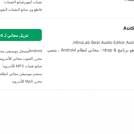
نغمات آيفون
صانع النغمات
قاطع ون صانع النغمات لأيفو
Audi
تنزيل مجاني لـ Android
AudioLab Audio Editor Recorder Ringtone Maker هو برنامج & nbsp ؛ مجاني لنظام Android ، ينتمي
Android
مسجل موسيقى مجاني
محرر الصوت مجاني للأندرويد
صانع نغمات MP3 للأندرويد
منشئ موسيقى مجاني لنظام أ
محرر Mp3 للأندرويد