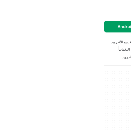
يديو للأندرويد
النغمات
درويد