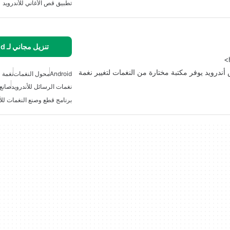
تطبيق قص الأغاني للأندرويد
تنزيل مجاني لـ Android
أندرويد يوفر مكتبة مختارة من النغمات لتغيير نغمة
Android
محول النغمات
نغمة ف
نغمات الرسائل للأندرويد
صانع 
برنامج قطع وصنع النغمات للأن