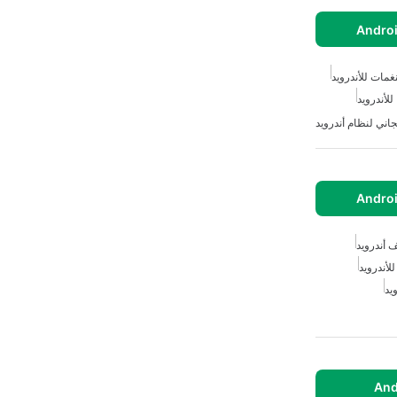
غمات للأندرويد
اني لنظام أندرويد
 أندرويد
لأندرويد
يد