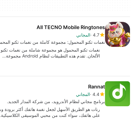
All TECNO Mobile Ringtones
4.7
المجاني
نغمات تكنو المحمول: مجموعة كاملة من نغمات تكنو المحم
نغمات تكنو المحمول هو مجموعة شاملة من نغمات تكنو ا
الألحان. تقدم هذه التطبيقات لنظام Android مجموعة…
Rannat
4.4
المجاني
برنامج مجاني لنظام الأندرويد، من شركة المدار الجديد.
رنات هو الطريق الأسهل لجعل نغمة هاتفك أكثر برودة وم
على هاتفك، سواء كنت من محبي الموسيقى الكلاسيكية