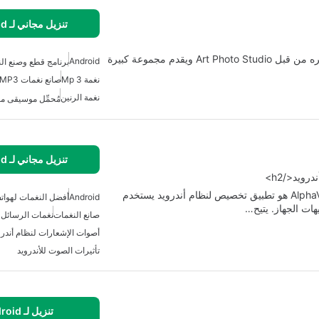
تنزيل مجاني لـ Android
نغمة ديسباسيتو هي تطبيق مجاني لنظام أندرويد تم تطويره من قبل Art Photo Studio ويقدم مجموعة كبيرة
Android
برنامج قطع وصنع الن
نغمة Mp 3
صانع نغمات MP3 للأندرويد
نغمة الرنين
مُحمِّل موسيقى مج
تنزيل مجاني لـ Android
نغمات الحيوانات: أصوات الذكاء الاصطناعي من AlphaVerse Ai هو تطبيق تخصيص لنظام أندرويد يستخدم
Android
أفضل النغمات لهواتف
هات الجهاز. يتيح…
صانع النغمات
نغمات الرسائل ل
أصوات الإشعارات لنظام أندرو
تأثيرات الصوت للأندرويد
تنزيل لـ Android