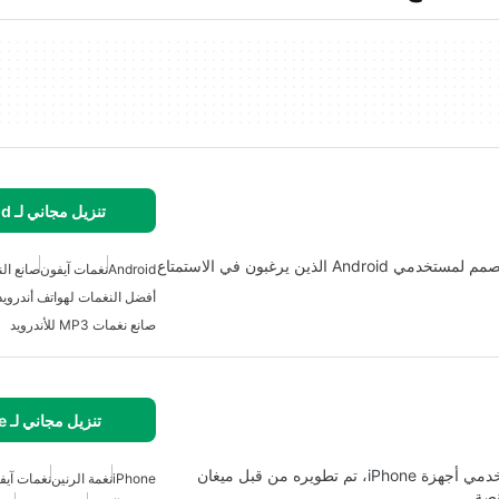
تنزيل مجاني لـ Android
نغمة رنين لـ iPhone 17 Pro Max هي تطبيق تخصيص مصمم لمستخدمي Android الذين يرغبون في الاستمتاع
Android
نغمات آيفون
صانع ال
أفضل النغمات لهواتف أندرويد
صانع نغمات MP3 للأندرويد
تنزيل مجاني لـ iPhone
تطبيق نغمات تيك هو تطبيق وسائط متعددة مصمم لمستخدمي أجهزة iPhone، تم تطويره من قبل ميغان
iPhone
نغمة الرنين
نغمات آيف
منصة…