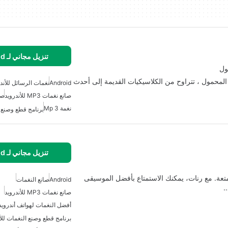
تنزيل مجاني لـ Android
ول
لمحمول ، تتراوح من الكلاسيكيات القديمة إلى أحدث
Android
نغمات الرسائل للأند
صانع نغمات MP3 للأندرويد
صا
نغمة Mp 3
برنامج قطع وصنع ا
تنزيل مجاني لـ Android
تعة. مع رنات، يمكنك الاستمتاع بأفضل الموسيقى
Android
صانع النغمات
…
صانع نغمات MP3 للأندرويد
أفضل النغمات لهواتف أندرويد
برنامج قطع وصنع النغمات للأن