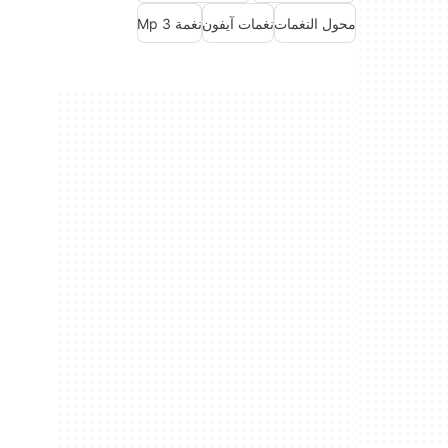
محول النغمات
نغمات آيفون
نغمة Mp 3