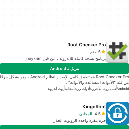
Root Checker Pro
5
دفع
برنامج نسخة كاملة للأندرويد ، من قبل joeykrim.
تنزيل لـ Android
Root Checker Pro هو تطبيق كامل الإصدار لنظام Android ، وهو يشكل جزءًا
من فئة "الأدوات المساعدة والأدوات" .
Android
عمل روت للأندرويد
أدوات روت مجانية
روت أندرويد
KingoRoot
4.5
المجاني
حرة بنقرة واحدة الروبوت الجذر