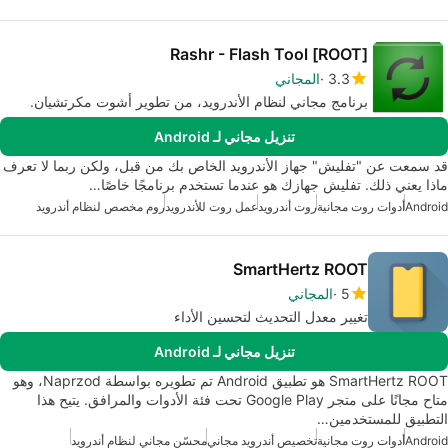
[ROOT] Rashr - Flash Tool
3.3
المجاني
برنامج مجاني لنظام الأندرويد، من تطوير أشوت مكرتشيان.
تنزيل مجاني لـ Android
قد سمعت عن "تفليش" جهاز الأندرويد الخاص بك من قبل، ولكن ربما لا تعرف
ماذا يعني ذلك. تفليش جهازك هو عندما تستخدم برنامجًا خاصًا…
Android
أدوات روت مجانية
روت أندرويد
عمل روت للأندرويد
روم مخصص لنظام أندرويد
SmartHertz ROOT
5
المجاني
تغيير معدل التحديث لتحسين الأداء
تنزيل مجاني لـ Android
SmartHertz ROOT هو تطبيق Android تم تطويره بواسطة Naprzod، وهو
متاح مجانًا على متجر Google Play تحت فئة الأدوات والمرافق. يتيح هذا
التطبيق للمستخدمين…
Android
أدوات روت مجانية
تخصيص أندرويد مجاني
محسّن مجاني لنظام أندرويد