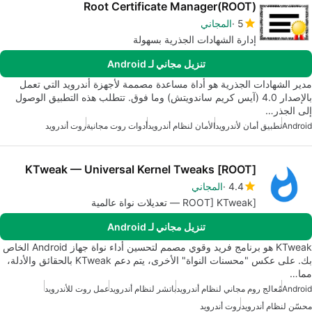
Root Certificate Manager(ROOT)
5
المجاني
إدارة الشهادات الجذرية بسهولة
تنزيل مجاني لـ Android
مدير الشهادات الجذرية هو أداة مساعدة مصممة لأجهزة أندرويد التي تعمل
بالإصدار 4.0 (آيس كريم ساندويتش) وما فوق. تتطلب هذه التطبيق الوصول
إلى الجذر…
Android
تطبيق أمان لأندرويد
الأمان لنظام أندرويد
أدوات روت مجانية
روت أندرويد
[ROOT] KTweak — Universal Kernel Tweaks
4.4
المجاني
[ROOT] KTweak — تعديلات نواة عالمية
تنزيل مجاني لـ Android
KTweak هو برنامج فريد وقوي مصمم لتحسين أداء نواة جهاز Android الخاص
بك. على عكس "محسنات النواة" الأخرى، يتم دعم KTweak بالحقائق والأدلة،
مما…
Android
مُعالج روم مجاني لنظام أندرويد
باتشر لنظام أندرويد
عمل روت للأندرويد
محسّن لنظام أندرويد
روت أندرويد