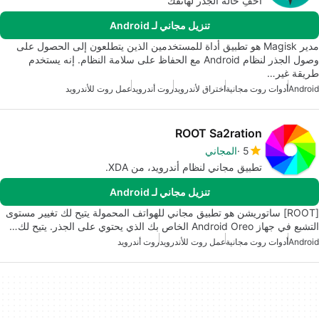
اخفِ حالة الجذر لهاتفك
تنزيل مجاني لـ Android
مدير Magisk هو تطبيق أداة للمستخدمين الذين يتطلعون إلى الحصول على
وصول الجذر لنظام Android مع الحفاظ على سلامة النظام. إنه يستخدم
طريقة غير…
Android
أدوات روت مجانية
اختراق لأندرويد
روت أندرويد
عمل روت للأندرويد
ROOT Sa2ration
5
المجاني
تطبيق مجاني لنظام أندرويد، من XDA.
تنزيل مجاني لـ Android
[ROOT] ساتوريشن هو تطبيق مجاني للهواتف المحمولة يتيح لك تغيير مستوى
التشبع في جهاز Android Oreo الخاص بك الذي يحتوي على الجذر. يتيح لك…
Android
أدوات روت مجانية
عمل روت للأندرويد
روت أندرويد