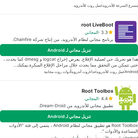
مسرع السرعة للأندرويد
عمل روت للأندرويد
root LiveBoot
3.3
المجاني
برنامج مجاني لنظام الأندرويد، من إنتاج شركة Chainfire.
تنزيل مجاني لـ Android
هذا هو تحريك حي لعملية الإقلاع. يعرض إخراج logcat و dmesg كما يحدث ،
حتى تتمكن من التحقق مما يحدث خلال مراحل الإقلاع المبكرة.يمكنك…
Android
عمل روت للأندرويد
حذاء
روت أندرويد
أدوات روت مجانية
Root Toolbox
4.4
المجاني
تطبيق مجاني للأندرويد من Dream-Droid.
تنزيل مجاني لـ Android
Root Toolbox هو تطبيق مجاني لنظام Android ، ينتمي إلى فئة "الأدوات
المساعدة والأدوات ".
Android
عمل روت للأندرويد
روت أندرويد
أدوات روت مجانية