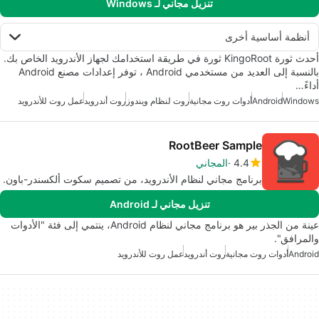
تنزيل مجاني لـ Windows
أنظمة أساسية أخرى
أحدث ثورة KingoRoot ثورة في طريقة استخدامك لجهاز الأندرويد الخاص بك.
بالنسبة إلى العديد من مستخدمي Android ، توفر إعدادات مصنع Android
أداءً…
Windows
Android
أدوات روت مجانية
روت لنظام ويندوز
روت أندرويد
عمل روت للأندرويد
RootBeer Sample
4.4
المجاني
برنامج مجاني لنظام الأندرويد، من تصميم سكوت ألكسندر-باون.
تنزيل مجاني لـ Android
عينة من الجذر بير هو برنامج مجاني لنظام Android، ينتمي إلى فئة "الأدوات
والمرافق".
Android
أدوات روت مجانية
روت أندرويد
عمل روت للأندرويد