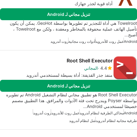
أداة قوية لجذر جهازك
تنزيل مجاني لـ Android
Towelroot هي أداة للتجذير تم تطويرها بواسطة GeoHot. يمكن أن يكون
تأصيل الهاتف عملية محفوفة بالمخاطر ومعقدة ، ولكن مع Towelroot ،
أصبح…
Android
عمل روت للأندرويد
أدوات روت مجانية
روت أندرويد
Root Shell Executor
4.4
المجاني
منفذ جذر القذيفة: أداة بسيطة لمستخدمي أندرويد
تنزيل مجاني لـ Android
Root Shell Executor هو تطبيق مجاني لنظام التشغيل Android تم تطويره
بواسطة Poyser ويندرج تحت فئة الأدوات والمرافق. هذا التطبيق مصمم
خصيصًا لمستخدمي Android…
Android
محاكي الطرفية لنظام أندرويد
عمل روت للأندرويد
روت أندرويد
طرفية مجانية لنظام أندرويد
شل لنظام أندرويد