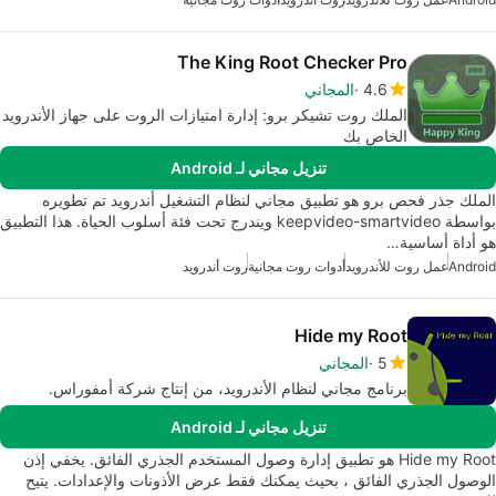
The King Root Checker Pro
4.6
المجاني
الملك روت تشيكر برو: إدارة امتيازات الروت على جهاز الأندرويد
الخاص بك
تنزيل مجاني لـ Android
الملك جذر فحص برو هو تطبيق مجاني لنظام التشغيل أندرويد تم تطويره
بواسطة keepvideo-smartvideo ويندرج تحت فئة أسلوب الحياة. هذا التطبيق
هو أداة أساسية…
Android
عمل روت للأندرويد
أدوات روت مجانية
روت أندرويد
Hide my Root
5
المجاني
برنامج مجاني لنظام الأندرويد، من إنتاج شركة أمفوراس.
تنزيل مجاني لـ Android
Hide my Root هو تطبيق إدارة وصول المستخدم الجذري الفائق. يخفي إذن
الوصول الجذري الفائق ، بحيث يمكنك فقط عرض الأذونات والإعدادات. يتيح