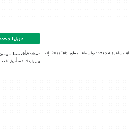
تنزيل لـ Windows
PassFab for RAR & nbsp؛ هو إصدار مميز & nbsp؛ أداة مساعدة & nbsp؛ بواسطة المطور PassFab. إنه
Windows
فك ضغط لـ ويندوز
وين رار
فك ضغط
مزيل كلمة ا