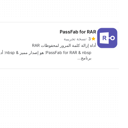
PassFab for RAR
3
نسخة تجريبية
أداة إزالة كلمة المرور لمحفوظات RAR
برنامج…