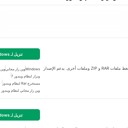
تنزيل لـ Windows
WinRAR هو برنامج يمكن استخدامه لفتح وإنشاء وفك ضغط ملفات RAR و ZIP وملفات أخرى. يدعم الإصدار
Windows
وين رار مجاني
وين 
ونرار لنظام ويندوز 7
مستخرج Rar لنظام ويندوز
وين رار مجاني لنظام ويندوز
تنزيل لـ Windows