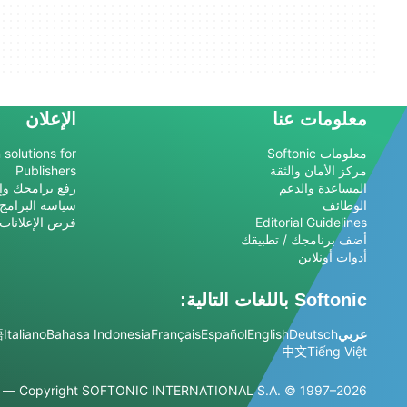
معلومات عنا
الإعلان
معلومات Softonic
 solutions for
مركز الأمان والثقة
Publishers
المساعدة والدعم
رفع برامجك وإد
الوظائف
سياسة البرامج
Editorial Guidelines
فرص الإعلانات
أضف برنامجك / تطبيقك
أدوات أونلاين
Softonic باللغات التالية:
عربي
Deutsch
English
Español
Français
Bahasa Indonesia
Italiano
語
中文
Tiếng Việt
© 1997–2026 — جميع الحقوق محفوظة
Copyright SOFTONIC INTERNATIONAL S.A.