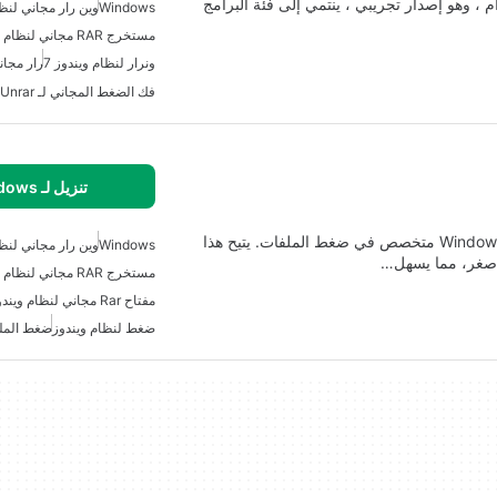
امج Windows سهل الاستخدام ، وهو إصدار تجريبي ، ينتمي إلى فئة البرامج
Windows
وين رار مجاني لنظا
مستخرج RAR مجاني لنظام ويندوز
ونرار لنظام ويندوز 7
رار مجان
فك الضغط المجاني لـ Unrar لنظام ويندوز
تنزيل لـ Windows
WinRAR Unplugged هو برنامج تجريبي مصمم لنظام Windows متخصص في ضغط الملفات. يتيح هذا
Windows
وين رار مجاني لنظا
 أصغر، مما يسهل…
مستخرج RAR مجاني لنظام ويندوز
مفتاح Rar مجاني لنظام ويندوز
ضغط لنظام ويندوز
ضغط المل