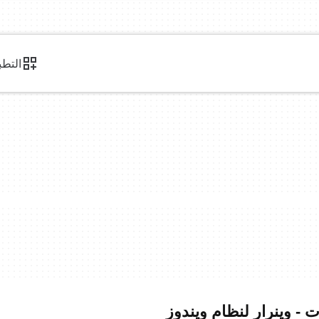
التطب
ت - وينرار لنظام ويندوز