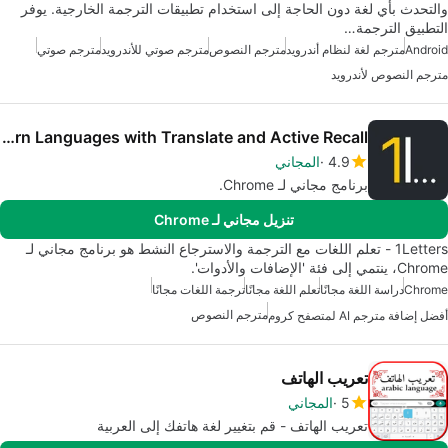
والتحدث بأي لغة دون الحاجة إلى استخدام تطبيقات الترجمة الخارجية. يوفر
التطبيق الترجمة…
Android
مترجم لغة لنظام أندرويد
مترجم النصوص
مترجم صوتي للأندرويد
مترجم صوتي
مترجم النصوص لأندرويد
1Letters - Learn Languages with Translate and Active Recall
4.9
المجاني
برنامج مجاني لـ Chrome.
تنزيل مجاني لـ Chrome
1Letters - تعلم اللغات مع الترجمة والاسترجاع النشط هو برنامج مجاني لـ
Chrome، ينتمي إلى فئة 'الإضافات والأدوات'.
Chrome
دراسة اللغة مجانًا
تعلم اللغة مجانًا
ترجمة اللغات مجانًا
مترجم النصوص
أفضل إضافة مترجم AI لمتصفح كروم
تعريب الهاتف
5
المجاني
تعريب الهاتف - قم بتغيير لغة هاتفك إلى العربية