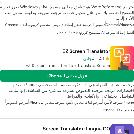
مترجم WordReference هو تطبيق مجاني مصمم لنظام Windows يعزز تجربة
التصفح الخاصة بك من خلال تقديم خدمات ترجمة سريعة ودقيقة. تنتمي هذه
الأداة إلى…
Windows
Chrome
قاموس الترجمة
أفضل إضافة قاموس لمتصفح كروم
إضافة لـ Chrome
مترجم النصوص
أفضل إضافة مترجم AI لمتصفح كروم
EZ Screen Translator
4.1
المجاني
EZ Screen Translator: Tap Translate Screen
تنزيل مجاني لـ iPhone
ترجمة الشاشة السهلة هي أداة ذكية مصممة لمستخدمي iPhone، تقدم
اختصارات مريحة لترجمة النصوص بسرعة مباشرة من الشاشة. إنها مثالية
للتواصل الاجتماعي، والألعاب، والقراءة…
iPhone
مترجم لآيفون
مترجم لغات مجاني لآيفون
مترجم مجاني لـ IPhone
مترجم النصوص
مترجم لغة لـ IPhone
Screen Translator: Lingua GO