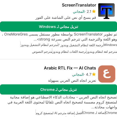
ScreenTranslator
2.1
المجاني
قم بنسخ أي نص على الشاشة على الفور
تنزيل مجاني لـ Windows
تم تطوير ScreenTranslator بواسطة مطور مستقل يسمى OneMoreGres ،
وهو اللغة والترجمة التي تترجم النص بسرعة strong>…
Windows
مترجم لنظام التشغيل ويندوز
ترجمة اللغة لنظام التشغيل ويندوز 7
مترجم لغة لنظام ويندوز
ترجمة اللغات لنظام ويندوز
مترجم النصوص
Arabic RTL Fix — AI Chats
4.7
المجاني
تعزيز اتجاه النص العربي بسهولة
تنزيل مجاني لـ Chrome
تصحيح اتجاه النص العربي - محادثات الذكاء الاصطناعي هو إضافة مجانية
لمتصفح كروم مصممة لتصحيح اتجاه النص تلقائيًا لمحتوى اللغة العربية في
واجهات محادثة…
Chrome
إضافة لـ Chrome
أفضل إضافة مترجم AI لمتصفح كروم