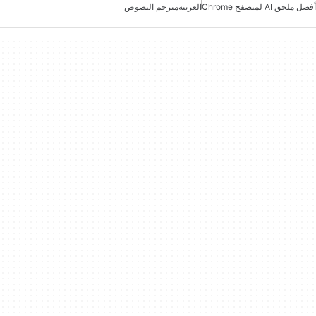
أفضل ملحق AI لمتصفح Chrome
العربية
مترجم النصوص