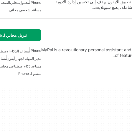
طبيق للايفون يهدف إلى تحسين إدارة الأدوية
iPhone
محمول
مجاني
الصحة م
لشاملة، يضع سبوتلايت…
مساعد شخصي مجاني
تنزيل مجاني لـ iPhone
MyPal is a revolutionary personal assistant and
iPhone
مساعد الذكاء الاصطن
of featur
مدير المهام لجهاز آيفون
مساع
مساعد ذكاء اصطناعي مجاني لـ one
منظم لـ IPhone