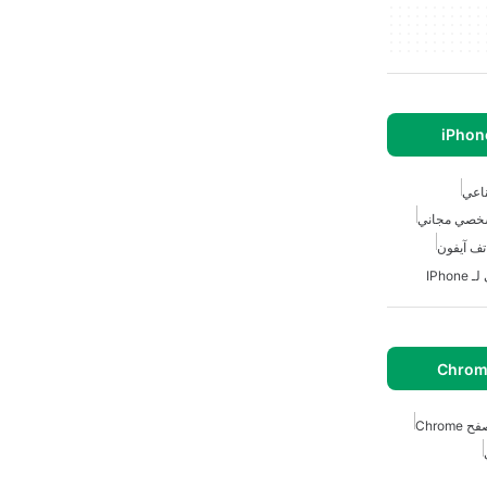
ناعي
خصي مجاني
تف آيفون
IPh