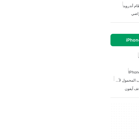
م أندرويد
راضي
الخدمات المصرفية عبر الهاتف المحمول لأجهزة الآيفون
تف آيفون