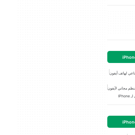
اعي لهاتف آيفون
نظم مجاني لآيفون
IPh