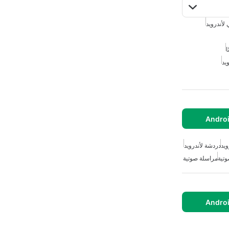
لأندرويد
ا
يد
ويد
دردشة لأندرويد
وتية
مراسلة صوتية