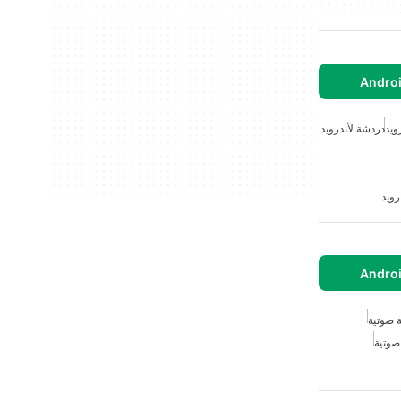
ويد
دردشة لأندرويد
رويد
 صوتية
صوتية