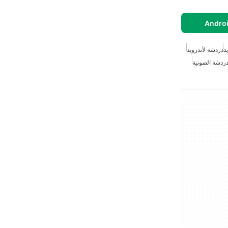
د
دردشة لأندرويد
دردشة الصوتية