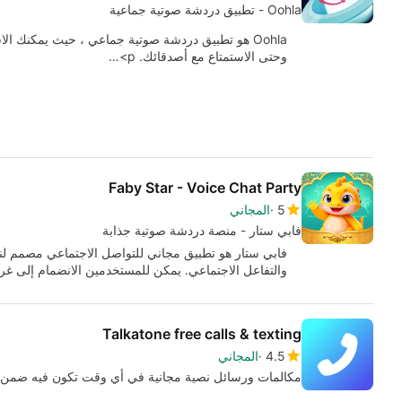
Oohla - تطبيق دردشة صوتية جماعية
Oohla هو تطبيق دردشة صوتية جماعي ، حيث يمكنك ال
وحتى الاستمتاع مع أصدقائك. p>…
Faby Star - Voice Chat Party
5
المجاني
فابي ستار - منصة دردشة صوتية جذابة
فابي ستار هو تطبيق مجاني للتواصل الاجتماعي مصمم لنظ
والتفاعل الاجتماعي. يمكن للمستخدمين الانضمام إلى 
Talkatone free calls & texting
4.5
المجاني
مكالمات ورسائل نصية مجانية في أي وقت تكون فيه ضمن 