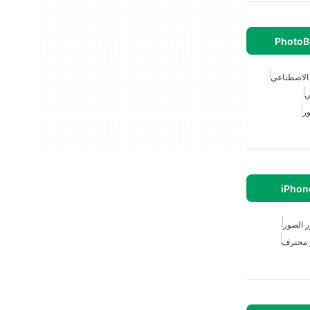
PhotoB
 الاصطناعي
ي
ر
 الصور
 محترف