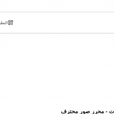
التطب
وعات - محرر صور محترف