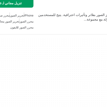
تنزيل مجاني لـ iPhone
لصور بفلاتر وتأثيرات احترافية. يتيح للمستخدمين
iPhone
تحرير الصور
محرر صو
ولة.مع مجموعة…
محرر الصور
تحرير الصور مجانً
محرر الصور للايفون