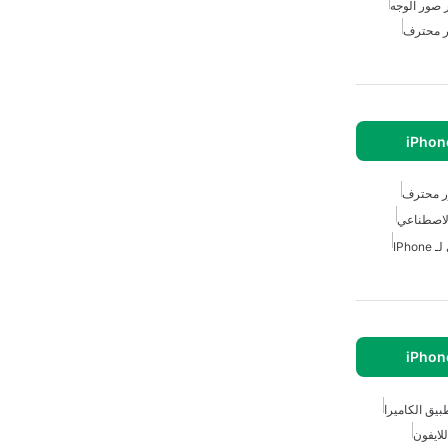
 صور الوجه
 محترف
ر محترف
الاصطناعي
IPh
بيق الكاميرا
لايفون