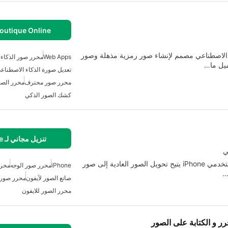
outique Online
ى الذكاء الاصطناعي مصمم لإنشاء صور رمزية مذهلة وصور
Web Apps
محرر صور الذكاء
يل ما…
تعديل صورة الذكاء الاصطناع
محرر صور محترف
محرر الصو
كشك الصور الذكي
تنزيل مجاني لـ iPhone
ي
AI HeadPix هو تطبيق وسائط متعددة مبتكر مصمم لمستخدمي iPhone يتيح تحويل الصور العادية إلى صور
iPhone
محرر صور الوجه
محرر
…
صانع الصور لآيفون
محرر صور
محرر الصور للايفون
ر و الكتابة على الصور