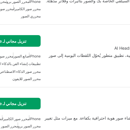
لسيلفي الخاصة بك والصور بتأثيرات وفلاتر مذهلة.
iPhone
محرر الصور برو
محرر
محرر صور الكاميرا
محرر صور
محرري الصور
تنزيل مجاني لـ iPhone
AI Head
ة، تطبيق متطور يُحوّل اللقطات اليومية إلى صور
iPhone
صانع الصور
محرر صو
تطبيقات إنشاء الفن بالذكاء 
محرر صور الذكاء الاصطناعي لـ one
محرر الصور للايفون
تنزيل مجاني لـ iPhone
اء صور هوية احترافية بكفاءة. مع ميزات مثل تغيير
iPhone
محرر صور الكاميرا
تط
محرر الصور برو
محرر الصور ل