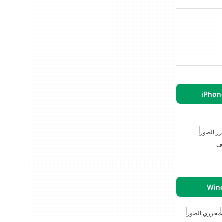
ر الصور
ف
محرري الصور