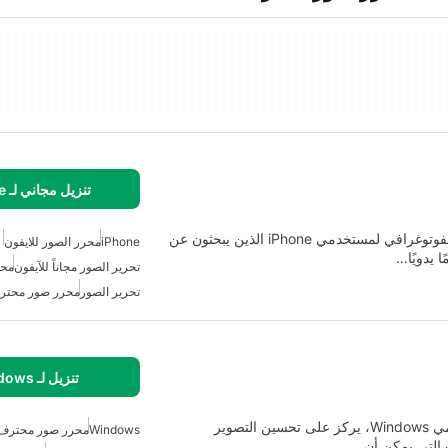
تنزيل مجاني لـ iPhone
تطبيق Snap Pro Camera هو التطبيق النهائي للتصوير الفوتوغرافي لمستخدمي iPhone الذين يبحثون عن
iPhone
محرر الصور للايفون
 يدويًا…
تحرير الصور مجاناً للآيفون
محر
تحرير الصور
محرر صور محتر
تنزيل لـ Windows
Color Efex Pro هو برنامج تجريبي قوي مصمم لمستخدمي Windows، يركز على تحسين التصوير
Windows
محرر صور محترف
ت التي يمكن أن…