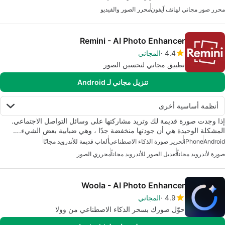
محرر صور مجاني لهاتف آيفون
محرر الصور والفيديو
Remini - AI Photo Enhancer
4.4
المجاني
تطبيق مجاني لتحسين الصور
تنزيل مجاني لـ Android
أنظمة أساسية أخرى
إذا وجدت صورة قديمة لك وتريد مشاركتها على وسائل التواصل الاجتماعي.
المشكلة الوحيدة هي أن جودتها منخفضة جدًا ، وهي ضبابية بعض الشيء.…
Android
iPhone
تحرير صورة الذكاء الاصطناعي
ألعاب قديمة للأندرويد مجانًا
صورة لأندرويد مجاناً
تعديل الصور للأندرويد مجاناً
محرري الصور
Woola - AI Photo Enhancer
4.9
المجاني
حوّل صورك بسحر الذكاء الاصطناعي من وولا