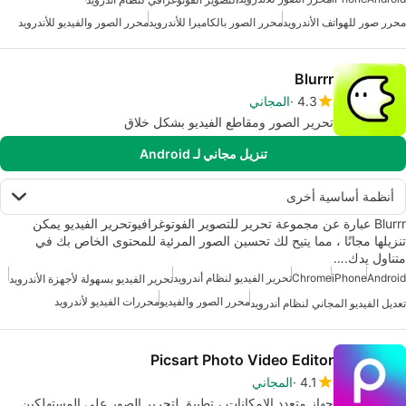
محرر صور للهواتف الأندرويد
محرر الصور بالكاميرا للأندرويد
محرر الصور والفيديو للأندرويد
Blurrr
4.3
المجاني
تحرير الصور ومقاطع الفيديو بشكل خلاق
تنزيل مجاني لـ Android
أنظمة أساسية أخرى
Blurrr عبارة عن مجموعة تحرير للتصوير الفوتوغرافيوتحرير الفيديو يمكن
تنزيلها مجانًا ، مما يتيح لك تحسين الصور المرئية للمحتوى الخاص بك في
متناول يدك.…
Android
iPhone
Chrome
تحرير الفيديو لنظام أندرويد
تحرير الفيديو بسهولة لأجهزة الأندرويد
محرر الصور والفيديو
محررات الفيديو لأندرويد
تعديل الفيديو المجاني لنظام أندرويد
Picsart Photo Video Editor
4.1
المجاني
جهاز متعدد الإمكانات ، تطبيق لتحرير الصور على المستهلكين