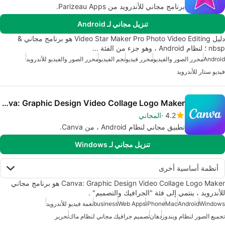
برنامج مجاني للأندرويد من Parizeau Apps.
تنزيل مجاني لـ Android
دليل Video Star Maker Pro Photo Video Editing هو برنامج مجاني &
nbsp ؛ لنظام Android ، وهو جزء من الفئة …
Android
محرر الصور والفيديو
محرر فيديو
نجم الفيديو
محرر الصور والفيديو للأندرويد
فيديو ستار للأندرويد
Canva: Graphic Design Video Collage Logo Maker
4.2
المجاني
تطبيق مجاني لنظام Android ، من Canva.
تنزيل مجاني لـ Windows
أنظمة أساسية أخرى
Canva: Graphic Design Video Collage Logo Maker هو برنامج مجاني
للأندرويد ، ينتمي إلى فئة "الجرافيك والتصميم" .
Windows
Android
Mac
iPhone
Web Apps
business
نغمة فيديو للأندرويد
تجميع الصور لنظام ويندوز
دهان
تصميم جرافيك مجاني لنظام ماك
تحرير