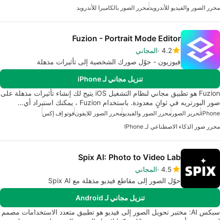
محرر الصور والفيديو للأندرويد
محرر الصور بالكاميرا للأندرويد
Fuzion - Portrait Mode Editor
4.2
المجاني
فيوزيون - حوّل صورك الشخصية إلى تأثيرات مذهلة
تنزيل مجاني لـ iPhone
Fuzion هو تطبيق مجاني لنظام التشغيل iOS يتيح لك إنشاء تأثيرات مذهلة على
صور البورتريه في ثوانٍ معدودة. باستخدام Fuzion ، يمكنك استيراد أي…
iPhone
تحرير الصور
محرر الصور والفيديو
محرر الصور للايفون
فوتو إف إكس
محرر صور الذكاء الاصطناعي لـ IPhone
Spix AI: Photo to Video Lab
4.5
المجاني
حوّل الصور إلى مقاطع فيديو مذهلة مع Spix AI
تنزيل مجاني لـ Android
سبكس AI: مختبر تحويل الصور إلى فيديو هو تطبيق متعدد الاستخدامات مصمم