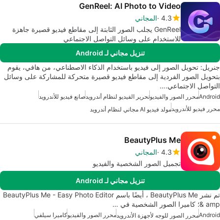
GenReel: AI Photo to Video
4.3
المجاني
GenReel يجلب الصور الثابتة إلى مقاطع فيديو قصيرة جاهزة
للاستخدام على وسائل التواصل الاجتماعي
تنزيل مجاني لـ Android
جنريل: تحويل الصور إلى فيديو باستخدام الذكاء الاصطناعي، من هافي، يقوم
بتحويل الصور الفردية إلى مقاطع فيديو قصيرة متحركة للمشاركة على وسائل
التواصل الاجتماعي.…
Android
محرر الصور والفيديو
تحرير الفيديو لنظام أندرويد
صانع فيديو للأندرويد
محرر فيديو للأندرويد
مولد فيديو AI مجاني لنظام أندرويد
BeautyPlus Me
4.3
المجاني
تجميل الصور الشخصية والفيديو
تنزيل مجاني لـ Android
تم نشر BeautyPlus Me ، أيضًا باسم BeautyPlus Me - Easy Photo Editor
& amp؛ كاميرا الصور الشخصية في …
Android
محرر الصور والفيديو
كاميرا سيلفي
محرر الصور للوجه لأجهزة الأندرويد