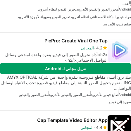
إلى…
Android
محرر الصور والفيديو للأندرويد
تحرير الفيديو لنظام أندرويد
مولد فيديو الذكاء الاصطناعي لنظام أندرويد
تحرير الفيديو بسهولة لأجهزة الأندرويد
صانع فيديو للأندرويد
PicPro: Create Viral One Tap
4.2
المجاني
<h2>أداة تحويل الصور إلى فيديو بنقرة واحدة لمبدعي وسائل
التواصل الاجتماعي</h2>
تنزيل مجاني لـ Android
بيك برو: أنشئ مقاطع فيروسية بنقرة واحدة، من شركة AMYX OPTICAL
INC.، تقوم بتحويل الصور الثابتة إلى مقاطع فيديو قصيرة تجذب الانتباه لوسائل
التواصل…
Android
صانع فيديو للأندرويد
محرر الصور والفيديو للأندرويد
محرر الصور والفيديو
صورة إلى فيديو
Cap Template Video Editor App
4.4
المجاني