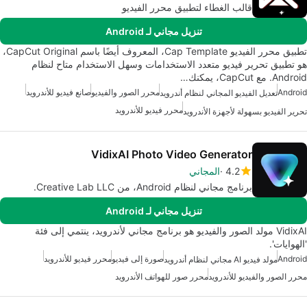
قالب الغطاء لتطبيق محرر الفيديو
تنزيل مجاني لـ Android
تطبيق محرر الفيديو Cap Template، المعروف أيضًا باسم CapCut Original،
هو تطبيق تحرير فيديو متعدد الاستخدامات وسهل الاستخدام متاح لنظام
Android. مع CapCut، يمكنك…
Android
محرر الصور والفيديو
صانع فيديو للأندرويد
تعديل الفيديو المجاني لنظام أندرويد
محرر فيديو للأندرويد
تحرير الفيديو بسهولة لأجهزة الأندرويد
VidixAI Photo Video Generator
4.2
المجاني
برنامج مجاني لنظام Android، من Creative Lab LLC.
تنزيل مجاني لـ Android
VidixAI مولد الصور والفيديو هو برنامج مجاني لأندرويد، ينتمي إلى فئة
'الهوايات'.
Android
صورة إلى فيديو
محرر فيديو للأندرويد
مولد فيديو AI مجاني لنظام أندرويد
محرر الصور والفيديو للأندرويد
محرر صور للهواتف الأندرويد