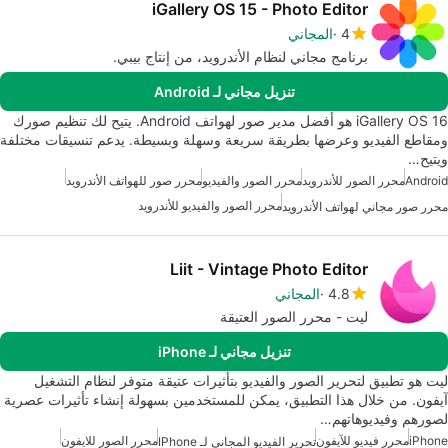
iGallery OS 15 - Photo Editor
4
المجاني
برنامج مجاني لنظام الأندرويد، من إنتاج بيبي.
تنزيل مجاني لـ Android
iGallery OS 16 هو أفضل مدير صور لهواتف Android. يتيح لك تنظيم صورك
ومقاطع الفيديو وعرضها بطريقة سريعة وسهلة وبسيطة. يدعم تنسيقات مختلفة
ويتيح…
Android
محرر الصور للأندرويد
محرر الصور والفيديو
محرر صور للهواتف الأندرويد
محرر الصور والفيديو للأندرويد
محرر صور مجاني لهواتف الأندرويد
Liit - Vintage Photo Editor
4.8
المجاني
ليت - محرر الصور العتيقة
تنزيل مجاني لـ iPhone
ليت هو تطبيق لتحرير الصور والفيديو بتأثيرات عتيقة متوفر لنظام التشغيل
آيفون. من خلال هذا التطبيق، يمكن للمستخدمين بسهولة إنشاء تأثيرات عصرية
لصورهم وفيديوهاتهم…
iPhone
محرر فيديو للآيفون
محرر الصور للايفون
تحرير الفيديو المجاني لـ IPhone