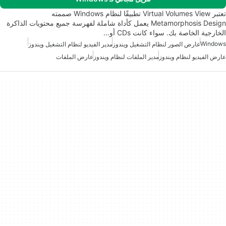
تعتبر Virtual Volumes View تطبيقًا لنظام Windows صممته
Metamorphosis Design يعمل كأداة شاملة لفهرسة جميع محتويات الذاكرة
الخارجية الخاصة بك. سواء كانت CDs أو…
Windows
عارض الصور لنظام التشغيل ويندوز
مدير الفيديو لنظام التشغيل ويندوز
عارض الفيديو لنظام ويندوز
مدير الملفات لنظام ويندوز
عارض الملفات