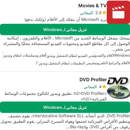
Movies & TV
3.9
المجاني
تريد Microsoft أن تنقلك إلى الأفلام (ولكنك تدفع)
تنزيل مجاني لـ Windows
يمنحك مشغل الوسائط الجديد من Microsoft ، الأفلام والتلفزيون ، إمكانية
الوصول إلى كل مقاطع الفيديو ومحتويات الفيديو المستضافة محليًا والمشتراة
من متجر…
Windows
الأفلام والفيديو
أفلام ومسلسلات لنظام ويندوز
مدير الفيديو لنظام التشغيل ويندوز
الأفلام والبرامج التلفزيونية
متجر التطبيقات لنظام التشغيل ويندوز 7
DVD Profiler
4
المجاني
<h2>DVD Profiler: تطبيق ويندوز لكتالوج مجموعات الوسائط
الفيزيائية</h2>
تنزيل مجاني لـ Windows
DVD Profiler، الذي أنشأته InterVocative Software SLL، يقوم بتصنيف
وتنظيم الأقراص الفيزيائية لجمعها وهواة المسرح المنزلي. يقوم التطبيق بتحويل
رفوف من أقراص DVD، وBlu-rays،…