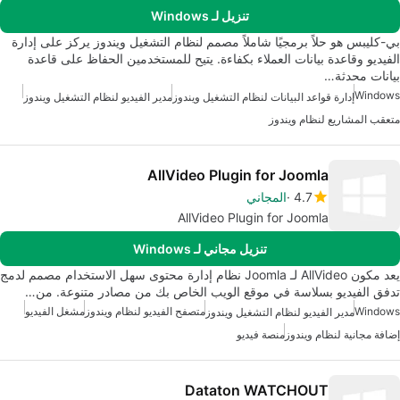
تنزيل لـ Windows
بي-كليبس هو حلاً برمجيًا شاملاً مصمم لنظام التشغيل ويندوز يركز على إدارة
الفيديو وقاعدة بيانات العملاء بكفاءة. يتيح للمستخدمين الحفاظ على قاعدة
بيانات محدثة…
Windows
إدارة قواعد البيانات لنظام التشغيل ويندوز
مدير الفيديو لنظام التشغيل ويندوز
متعقب المشاريع لنظام ويندوز
AllVideo Plugin for Joomla
4.7
المجاني
AllVideo Plugin for Joomla
تنزيل مجاني لـ Windows
يعد مكون AllVideo لـ Joomla نظام إدارة محتوى سهل الاستخدام مصمم لدمج
تدفق الفيديو بسلاسة في موقع الويب الخاص بك من مصادر متنوعة. من…
Windows
متصفح الفيديو لنظام ويندوز
مشغل الفيديو
مدير الفيديو لنظام التشغيل ويندوز
إضافة مجانية لنظام ويندوز
منصة فيديو
Dataton WATCHOUT