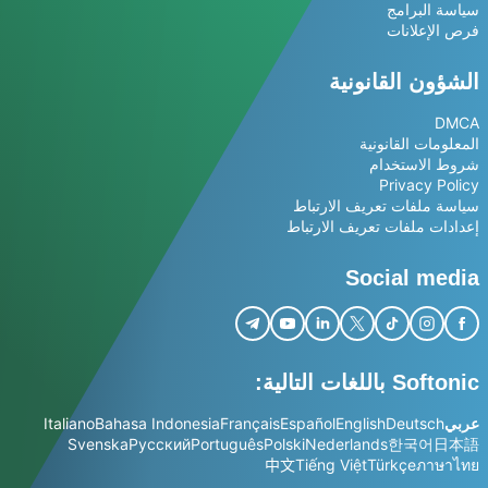
سياسة البرامج
فرص الإعلانات
الشؤون القانونية
DMCA
المعلومات القانونية
شروط الاستخدام
Privacy Policy
سياسة ملفات تعريف الارتباط
إعدادات ملفات تعريف الارتباط
Social media
Softonic باللغات التالية:
عربي
Deutsch
English
Español
Français
Bahasa Indonesia
Italiano
Svenska
Русский
Português
Polski
Nederlands
한국어
日本語
中文
Tiếng Việt
Türkçe
ภาษาไทย