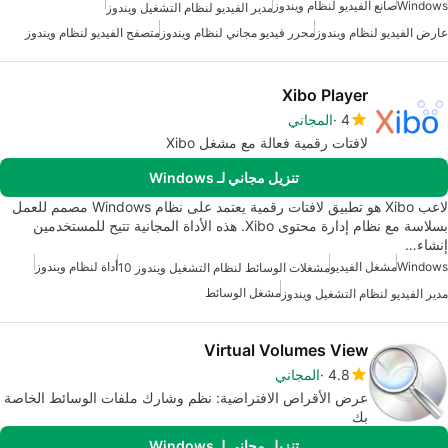
Windows
صانع الفيديو لنظام ويندوز
مدير الفيديو لنظام التشغيل ويندوز
عارض الفيديو لنظام ويندوز
محرر فيديو مجاني لنظام ويندوز
متصفح الفيديو لنظام ويندوز
Xibo Player
4
المجاني
لافتات رقمية فعالة مع مشغل Xibo
تنزيل مجاني لـ Windows
لاعب Xibo هو تطبيق لافتات رقمية يعتمد على نظام Windows مصمم للعمل
بسلاسة مع نظام إدارة محتوى Xibo. هذه الأداة المجانية تتيح للمستخدمين
إنشاء…
Windows
مشغل الفيديو
أداة لنظام ويندوز
مشغلات الوسائط لنظام التشغيل ويندوز 10
مشغل الوسائط
مدير الفيديو لنظام التشغيل ويندوز
Virtual Volumes View
4.8
المجاني
عرض الأقراص الافتراضية: نظم وشارك ملفات الوسائط الخاصة
بك
تنزيل مجاني لـ Windows